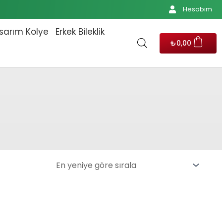
Hesabım
sarım Kolye
Erkek Bileklik
₺
0,00