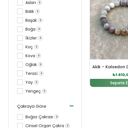
Aslan
0
Balık
0
Başak
0
Boğa
0
İki̇zler
0
Koç
0
Kova
0
Oğlak
0
Terazi̇
0
₺
1.610,
Yay
Sepete E
0
Yengeç
0
-
Çakraya Göre
Boğaz Çakrası
0
Cinsel Organ Çakra
0