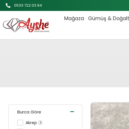
İçeriğe
0533 722 03 94
atla
Mağaza
Gümüş & Doğal
Orijinal
-
Burca Göre
Akrep
0