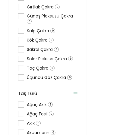
Gırtlak Çakra
0
Güneş Pleksusu Çakra
0
Kalp Çakra
0
Kök Çakra
0
Sakral Çakra
0
Solar Pleksus Çakra
0
Taç Çakra
0
Üçüncü Göz Çakra
0
-
Taş Türü
Ağaç Akik
0
Ağaç Fosil
0
Akik
0
Akuamarin
0