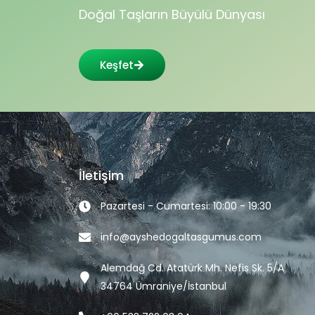
Doğal Taşların Büyülü Dünyası
Keşfet
İletişim
Pazartesi - Cumartesi: 10:00 - 19:30
info@ayshedogaltasgumus.com
Alemdağ Cd. Atatürk Mh. Nefis Sk. 5/A
34764 Ümraniye/İstanbul