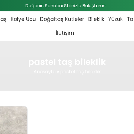
Doğanın Sanatını Stilinizle Buluşturun
taş
Kolye Ucu
Doğaltaş Kütleler
Bileklik
Yüzük
Ta
İletişim
pastel taş bileklik
Anasayfa
»
pastel taş bileklik
 fiyat: ₺1.794,00.
Şu andaki fiyat: ₺1.610,00.