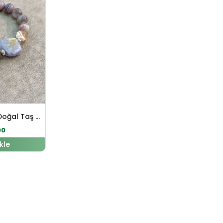
Akik – Kalsedon Doğal Taş Bileklik
00
kle