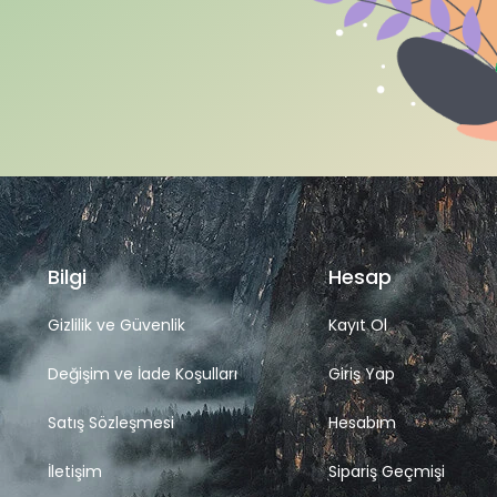
Bilgi
Hesap
Gizlilik ve Güvenlik
Kayıt Ol
Değişim ve İade Koşulları
Giriş Yap
Satış Sözleşmesi
Hesabım
İletişim
Sipariş Geçmişi