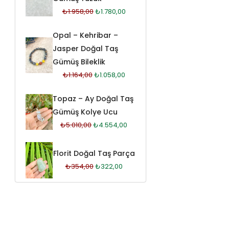
₺
1.958,00
₺
1.780,00
Opal – Kehribar –
Jasper Doğal Taş
Gümüş Bileklik
₺
1.164,00
₺
1.058,00
Topaz – Ay Doğal Taş
Gümüş Kolye Ucu
₺
5.010,00
₺
4.554,00
Florit Doğal Taş Parça
₺
354,00
₺
322,00