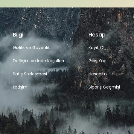
Bilgi
Hesap
Gizlilik ve Güvenlik
Kayıt Ol
Değişim ve İade Koşulları
Giriş Yap
Satış Sözleşmesi
Hesabım
İletişim
Sipariş Geçmişi