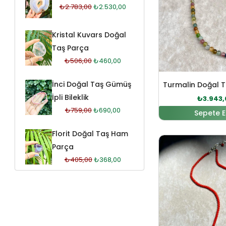
₺
2.783,00
₺
2.530,00
Kristal Kuvars Doğal
Taş Parça
₺
506,00
₺
460,00
İnci Doğal Taş Gümüş
İpli Bileklik
₺
3.943,
₺
759,00
₺
690,00
Sepete E
Florit Doğal Taş Ham
Orijinal
Parça
₺
405,00
₺
368,00