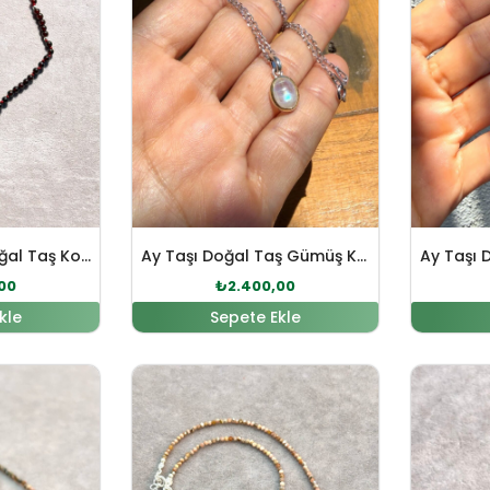
Lal ( Granat ) Doğal Taş Kokopelli Sembol Özel Tasarım Gümüş Kolye
Ay Taşı Doğal Taş Gümüş Kolye
00
₺
2.400,00
kle
Sepete Ekle
fiyat: ₺2.898,00.
Şu andaki fiyat: ₺2.645,00.
Orijinal fiyat: ₺3.266,00.
Şu andaki fiyat: ₺2.990,0