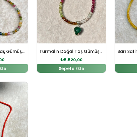
Turmalin Doğal Taş Gümüş Kolye
Turmalin Doğal Taş Gümüş Tasarım Kolye
00
₺
5.520,00
kle
Sepete Ekle
 fiyat: ₺9.808,00.
Şu andaki fiyat: ₺8.917,00.