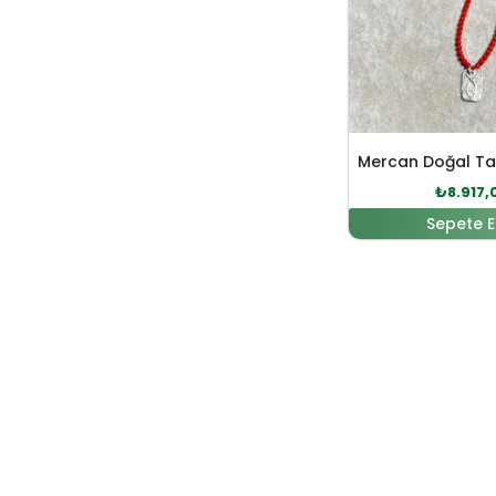
₺
8.917,
Sepete E