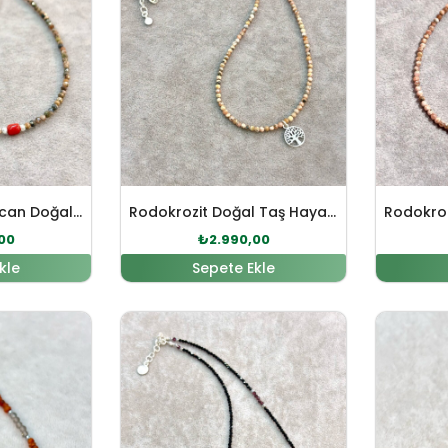
Rodokrozit – Mercan Doğal Taş Gümüş Kolye
Rodokrozit Doğal Taş Hayat Ağacı Sembol Gümüş Kolye
00
₺
2.990,00
kle
Sepete Ekle
fiyat: ₺3.711,00.
Şu andaki fiyat: ₺3.374,00.
Orijinal fiyat: ₺3.374,00.
Şu andaki fiyat: ₺3.067,00