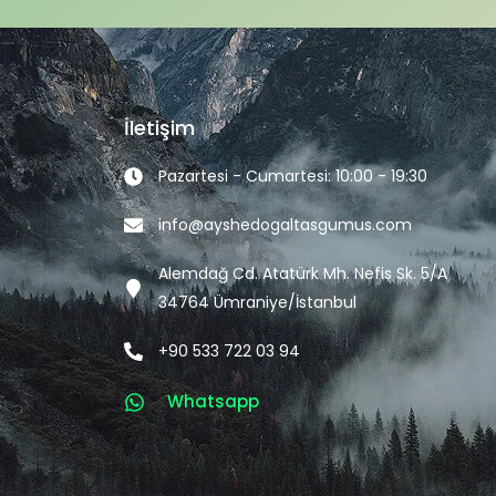
İletişim
Pazartesi - Cumartesi: 10:00 - 19:30
info@ayshedogaltasgumus.com
Alemdağ Cd. Atatürk Mh. Nefis Sk. 5/A
34764 Ümraniye/İstanbul
+90 533 722 03 94
Whatsapp