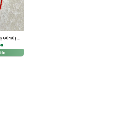
Mercan Doğal Taş Gümüş Kolye
00
kle