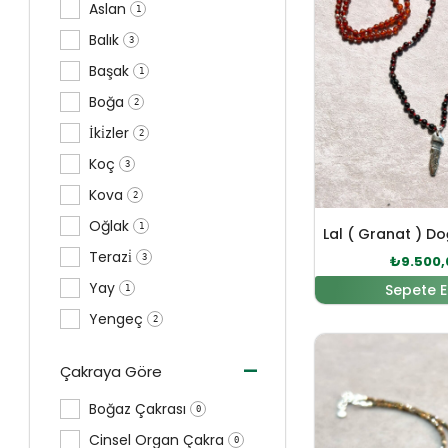
Aslan
1
Balık
3
Başak
1
Boğa
2
İki̇zler
2
Koç
3
Kova
2
Oğlak
1
Terazi̇
3
₺
9.500,
Yay
Sepete E
1
Yengeç
2
Orijinal 
-
Çakraya Göre
Boğaz Çakrası
0
Cinsel Organ Çakra
0