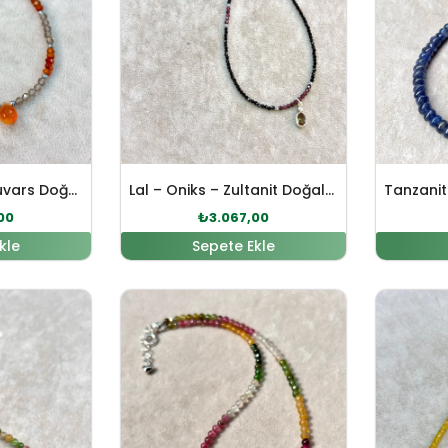
Akik – Dumanlı Kuvars Doğal Taş Gümüş Kolye
Lal – Oniks – Zultanit Doğal Taş Gümüş Kolye
00
₺
3.067,00
kle
Sepete Ekle
fiyat: ₺4.337,00.
Şu andaki fiyat: ₺3.943,00.
Orijinal fiyat: ₺6.072,00.
Şu andaki fiyat: ₺5.520,0