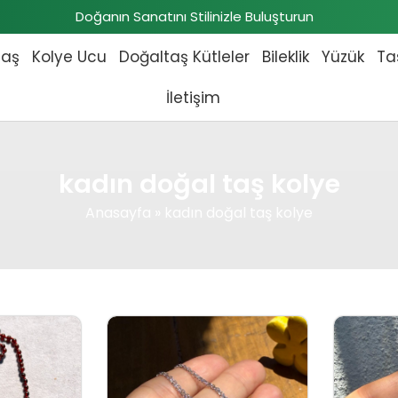
Doğanın Sanatını Stilinizle Buluşturun
taş
Kolye Ucu
Doğaltaş Kütleler
Bileklik
Yüzük
Ta
İletişim
kadın doğal taş kolye
Anasayfa
»
kadın doğal taş kolye
fiyat: ₺10.000,00.
Şu andaki fiyat: ₺9.500,00.
Orijinal fiyat: ₺2.600,00.
Şu andaki fiyat: ₺2.400,0