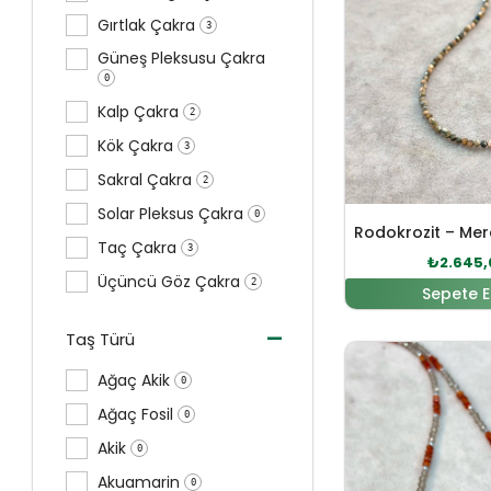
Gırtlak Çakra
3
Güneş Pleksusu Çakra
0
Kalp Çakra
2
Kök Çakra
3
Sakral Çakra
2
Solar Pleksus Çakra
0
Taç Çakra
3
₺
2.645,
Üçüncü Göz Çakra
2
Sepete E
-
Taş Türü
Orijinal 
Ağaç Akik
0
Ağaç Fosil
0
Akik
0
Akuamarin
0