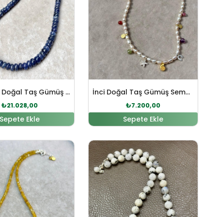
Tanzanit Doğal Taş Gümüş Kolye
İnci Doğal Taş Gümüş Sembol Tasarım Kolye
₺
21.028,00
₺
7.200,00
Sepete Ekle
Sepete Ekle
0.
Orijinal fiyat: ₺20.162,00.
Şu andaki fiyat: ₺18.329,00.
Orijinal fiyat: ₺3.892,00.
Şu andaki fiyat: 