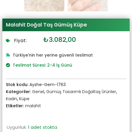
Malahit Doğal Taş Gümüş Küpe
Orijinal
Şu
₺
3.082,00
Fiyat:
fiyat:
andaki
₺3.390,00.
fiyat:
Türkiye'nin her yerine güvenli teslimat
₺3.082,00.
Teslimat Süresi: 2-4 İş Günü
Stok kodu:
Ayshe-Gem-1763
Kategoriler:
Genel
,
Gümüş Tasarımlı Doğaltaş Ürünler
,
Kadın
,
Küpe
Etiketler:
malahit
Uygunluk:
1 adet stokta