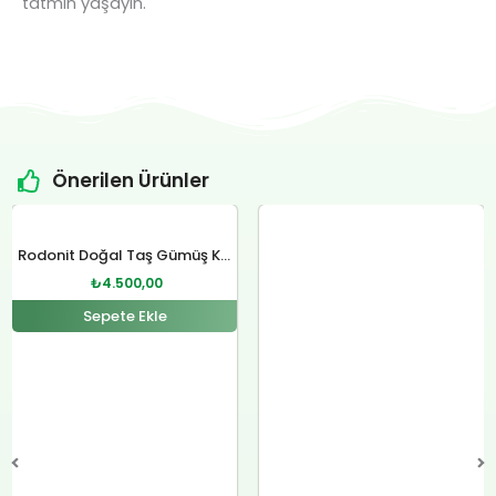
tatmin yaşayın.
Önerilen Ürünler
Orijinal
Şu
Orijinal
Şu
fiyat:
andaki
fiyat:
andaki
Rodonit Doğal Taş Gümüş Kolye
₺4.800,00.
fiyat:
₺12.400,00.
fiyat:
₺
4.500,00
.
₺4.500,00.
₺12.000,00.
Sepete Ekle