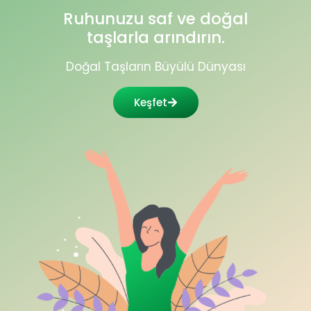
Ruhunuzu saf ve doğal
taşlarla arındırın.
Doğal Taşların Büyülü Dünyası
Keşfet