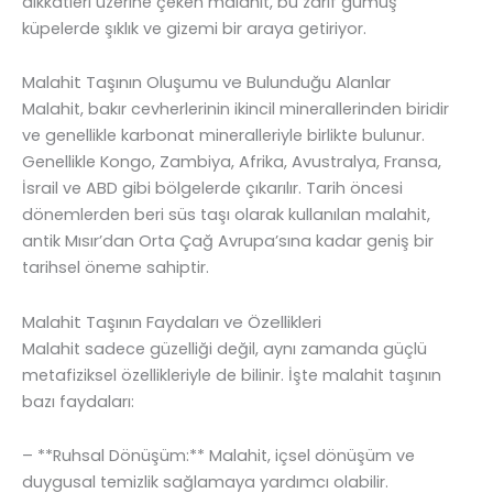
dikkatleri üzerine çeken malahit, bu zarif gümüş
küpelerde şıklık ve gizemi bir araya getiriyor.
Malahit Taşının Oluşumu ve Bulunduğu Alanlar
Malahit, bakır cevherlerinin ikincil minerallerinden biridir
ve genellikle karbonat mineralleriyle birlikte bulunur.
Genellikle Kongo, Zambiya, Afrika, Avustralya, Fransa,
İsrail ve ABD gibi bölgelerde çıkarılır. Tarih öncesi
dönemlerden beri süs taşı olarak kullanılan malahit,
antik Mısır’dan Orta Çağ Avrupa’sına kadar geniş bir
tarihsel öneme sahiptir.
Malahit Taşının Faydaları ve Özellikleri
Malahit sadece güzelliği değil, aynı zamanda güçlü
metafiziksel özellikleriyle de bilinir. İşte malahit taşının
bazı faydaları:
– **Ruhsal Dönüşüm:** Malahit, içsel dönüşüm ve
duygusal temizlik sağlamaya yardımcı olabilir.