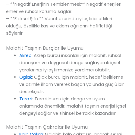
– **Negatif Enerjinin Temizlenmesi:** Negatif enerjileri
emer ve ruhsal koruma sağlar.
– **Fiziksel Şifa:** Vücut üzerinde iyileştirici etkileri
olduğu, özellikle kas ve eklem ağrılarını hafiflettiği
söylenir.
Malahit Taşının Burçlar ile Uyumu
Akrep
: Akrep burcu insanları için malahit, ruhsal
dönüşüm ve duygusal denge sağlayarak içsel
yaralarınızı iyileştirmenize yardımcı olabilir.
Oğlak
: Oğlak burcu için malahit, hedef belirleme
ve azimle ilham vererek başarı yolunda güçlü bir
destekçidir.
Terazi
: Terazi burcu için denge ve uyum
anlamında önemlidir; malahit taşının enerjisi içsel
dengeyi sağlar ve zihinsel berraklık kazandırır.
Malahit Taşının Çakralar ile Uyumu
Kalp Çakra
: Malahit, kalp çakrasını açarak sevgi