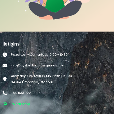
İletişim
Pazartesi - Cumartesi: 10:00 - 19:30
info@ayshedogaltasgumus.com
Alemdağ Cd. Atatürk Mh. Nefis Sk. 5/A
34764 Ümraniye/İstanbul
+90 533 722 03 94
Whatsapp