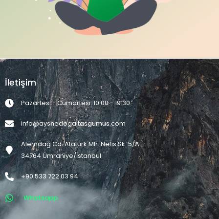
İletişim
Pazartesi - Cumartesi: 10:00 - 19:30
info@ayshedogaltasgumus.com
Alemdağ Cd. Atatürk Mh. Nefis Sk. 5/A
34764 Ümraniye/İstanbul
+90 533 722 03 94
Whatsapp