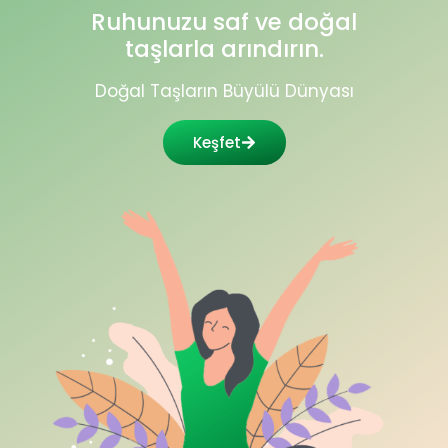
Ruhunuzu saf ve doğal
taşlarla arındırın.
Doğal Taşların Büyülü Dünyası
Keşfet