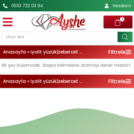
İçeriğe
0533 722 03 94
Hesabım
atla
0
Products
search
Filtrele
Anasayfa
»
iyolit yüzük|zebercet yüzük
Bir şey bulamadık.. Başka kelimelerle aramayı dener misiniz?
Filtrele
Anasayfa
»
iyolit yüzük|zebercet yüzük