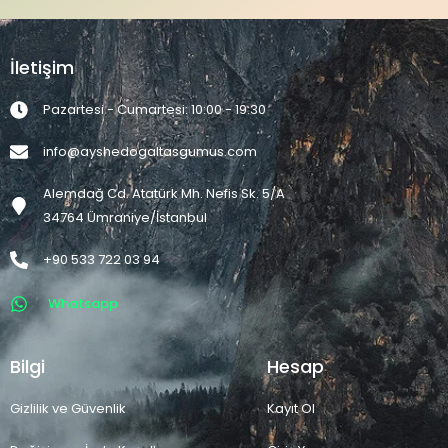
İletişim
Pazartesi - Cumartesi: 10:00 - 19:30
info@ayshedogaltasgumus.com
Alemdağ Cd. Atatürk Mh. Nefis Sk. 5/A
34764 Ümraniye/İstanbul
+90 533 722 03 94
Whatsapp
Bilgi
Hesap
Gizlilik ve Güvenlik
Kayıt Ol