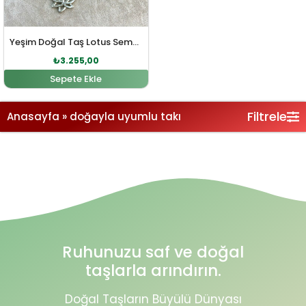
Yeşim Doğal Taş Lotus Sembol Gümüş Kolye
₺
3.255,00
Sepete Ekle
Filtrele
Anasayfa
»
doğayla uyumlu takı
Ruhunuzu saf ve doğal
taşlarla arındırın.
Doğal Taşların Büyülü Dünyası