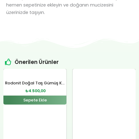
hemen sepetinize ekleyin ve doğanın mucizesini
üzerinizde taşıyın.
Önerilen Ürünler
Orijinal
Şu
Orijinal
Şu
fiyat:
andaki
fiyat:
andaki
Rodonit Doğal Taş Gümüş Kolye
₺4.800,00.
fiyat:
₺12.400,00.
fiyat:
₺
4.500,00
.
₺4.500,00.
₺12.000,00.
Sepete Ekle