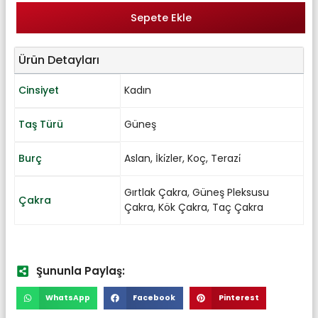
Sepete Ekle
Ürün Detayları
Cinsiyet
Kadın
Taş Türü
Güneş
Burç
Aslan
,
İki̇zler
,
Koç
,
Terazi̇
Gırtlak Çakra
,
Güneş Pleksusu
Çakra
Çakra
,
Kök Çakra
,
Taç Çakra
Şununla Paylaş:
WhatsApp
Facebook
Pinterest