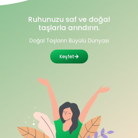
Ruhunuzu saf ve doğal
taşlarla arındırın.
Doğal Taşların Büyülü Dünyası
Keşfet