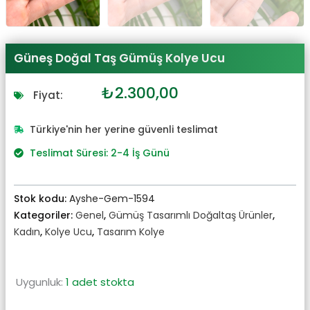
Güneş Doğal Taş Gümüş Kolye Ucu
Orijinal
Şu
₺
2.300,00
Fiyat:
fiyat:
andaki
₺2.530,00.
fiyat:
Türkiye'nin her yerine güvenli teslimat
₺2.300,00.
Teslimat Süresi: 2-4 İş Günü
Stok kodu:
Ayshe-Gem-1594
Kategoriler:
Genel
,
Gümüş Tasarımlı Doğaltaş Ürünler
,
Kadın
,
Kolye Ucu
,
Tasarım Kolye
Uygunluk:
1 adet stokta