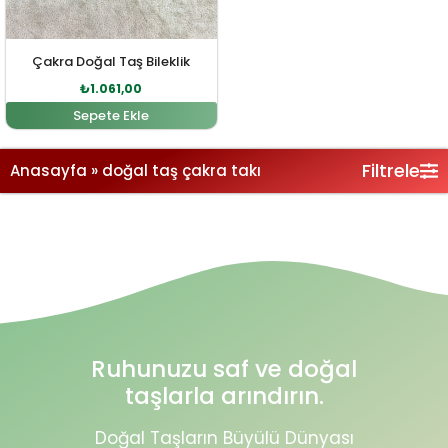
Çakra Doğal Taş Bileklik
₺
1.061,00
Sepete Ekle
Filtrele
Anasayfa
»
doğal taş çakra takı
Ruhunuzu saf ve doğal
taşlarla arındırın.
Doğal Taşların Büyülü Dünyası