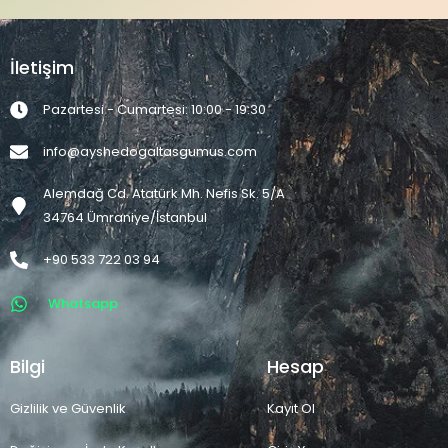
İletişim
Pazartesi - Cumartesi: 10:00 - 19:30
info@ayshedogaltasgumus.com
Alemdağ Cd. Atatürk Mh. Nefis Sk. 5/A
34764 Ümraniye/İstanbul
+90 533 722 03 94
Whatsapp
Bilgi
Hesap
Gizlilik ve Güvenlik
Kayıt Ol