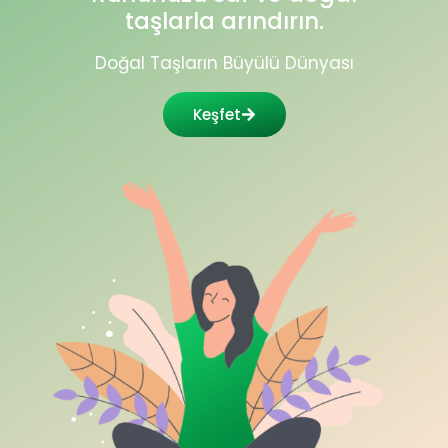
taşlarla arındırın.
Doğal Taşların Büyülü Dünyası
Keşfet