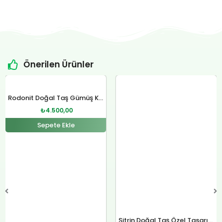
Önerilen Ürünler
Orijinal
Şu
Orijinal
Şu
fiyat:
andaki
fiyat:
andaki
Rodonit Doğal Taş Gümüş Kolye
₺4.800,00.
fiyat:
₺12.400,00.
fiyat:
₺
4.500,00
.
₺4.500,00.
₺12.000,00.
Sepete Ekle
Sitrin Doğal Taş Özel Tasarım Gümüş Kolye