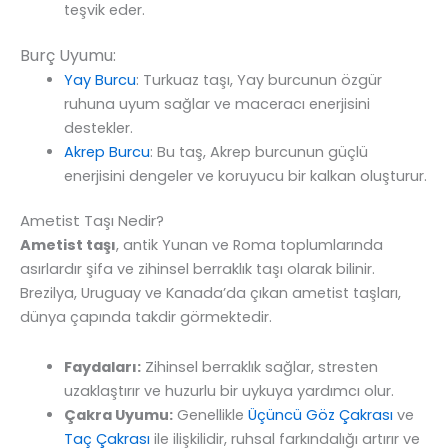
teşvik eder.
Burç Uyumu:
Yay Burcu
: Turkuaz taşı, Yay burcunun özgür
ruhuna uyum sağlar ve maceracı enerjisini
destekler.
Akrep Burcu
: Bu taş, Akrep burcunun güçlü
enerjisini dengeler ve koruyucu bir kalkan oluşturur.
Ametist Taşı Nedir?
Ametist taşı
, antik Yunan ve Roma toplumlarında
asırlardır şifa ve zihinsel berraklık taşı olarak bilinir.
Brezilya, Uruguay ve Kanada’da çıkan ametist taşları,
dünya çapında takdir görmektedir.
Faydaları:
Zihinsel berraklık sağlar, stresten
uzaklaştırır ve huzurlu bir uykuya yardımcı olur.
Çakra Uyumu:
Genellikle
Üçüncü Göz Çakrası
ve
Taç Çakrası
ile ilişkilidir, ruhsal farkındalığı artırır ve