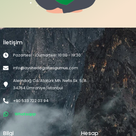
İletişim
Pazartesi - Cumartesi: 10:00 - 19:30
info@ayshedogaltasgumus.com
Alemdağ Cd. Atatürk Mh. Nefis Sk. 5/A
34764 Ümraniye/İstanbul
+90 533 722 03 94
Whatsapp
Bilgi
Hesap