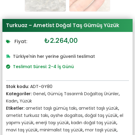
Turkuaz – Ametist Doğal Taş Gümüş Yüzük
Orijinal
Şu
₺
2.264,00
Fiyat:
fiyat:
andaki
₺2.491,00.
fiyat:
Türkiye'nin her yerine güvenli teslimat
₺2.264,00.
Teslimat Süresi: 2-4 İş Günü
Stok kodu:
ADT-GY80
Kategoriler:
Genel
,
Gümüş Tasarımlı Doğaltaş Ürünler
,
Kadın
,
Yüzük
Etiketler:
ametist taşlı gümüş takı
,
ametist taşlı yüzük
,
ametist turkuaz takı
,
ayshe dogaltas
,
doğal taş yüzük
,
el
yapımı yüzük
,
enerji taşı yüzük
,
kadın doğal taş yüzük
,
mavi taş yüzük
,
minimalist taş yüzük
,
mor taşlı yüzük
,