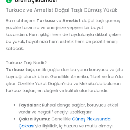
Ürün Açıklaması
Turkuaz ve Ametist Doğal Taşlı Gümüş Yüzük
Bu muhteşem
Turkuaz
ve
Ametist
doğal taşlı gümüş
yüzükle tarzınıza ve enerjinize yepyeni bir boyut
kazandırın. Hem şıklığı hem de faydalarıyla dikkat çeken
bu yüzük, hayatınıza hem estetik hem de pozitif enerji
katacak.
Turkuaz Taşı Nedir?
Turkuaz taşı
, antik çağlardan bu yana koruyucu ve şifa
kaynağı olarak bilinir. Genellikle Amerika, Tibet ve İran’da
çıkar. Özellikle Yakut Dağları’nda ve Meksika’da bulunan
turkuaz taşları, en değerli ve kaliteli olanlardandır.
Faydaları:
Ruhsal denge sağlar, koruyucu etkisi
vardır ve negatif enerjiyi uzaklaştırır.
Çakra Uyumu:
Genellikle
Güneş Plexusunda
Çakrası
‘yla ilişkilidir, iç huzuru ve mutlu olmayı