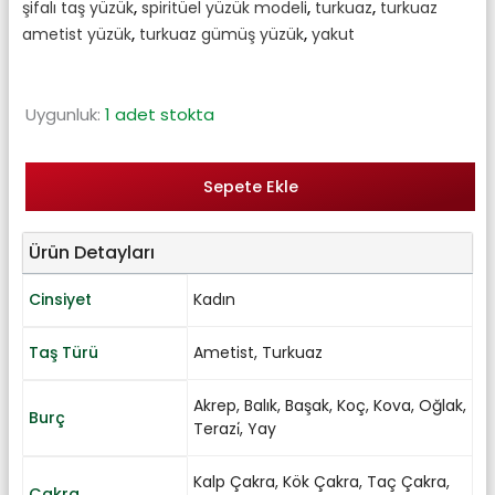
şifalı taş yüzük
,
spiritüel yüzük modeli
,
turkuaz
,
turkuaz
ametist yüzük
,
turkuaz gümüş yüzük
,
yakut
Uygunluk:
1 adet stokta
Sepete Ekle
Ürün Detayları
Cinsiyet
Kadın
Taş Türü
Ametist
,
Turkuaz
Akrep
,
Balık
,
Başak
,
Koç
,
Kova
,
Oğlak
,
Burç
Terazi̇
,
Yay
Kalp Çakra
,
Kök Çakra
,
Taç Çakra
,
Çakra