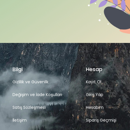
Bilgi
Hesap
Gizlilik ve Güvenlik
Kayıt Ol
Değişim ve İade Koşulları
Giriş Yap
Satış Sözleşmesi
Hesabım
İletişim
Sipariş Geçmişi