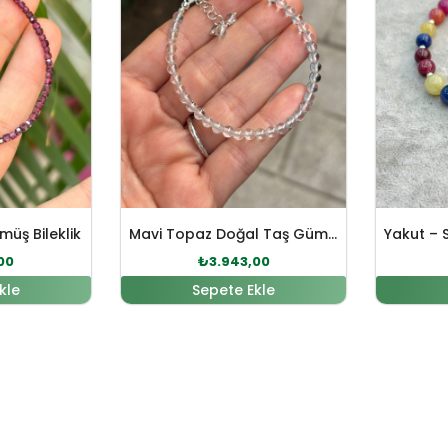
müş Bileklik
Mavi Topaz Doğal Taş Gümüş Bileklik
00
₺
3.943,00
kle
Sepete Ekle