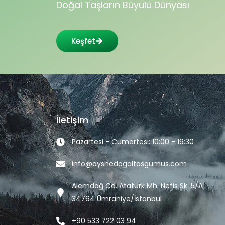
Doğal Taşların Büyülü Dünyası
Keşfet
İletişim
Pazartesi - Cumartesi: 10:00 - 19:30
info@ayshedogaltasgumus.com
Alemdağ Cd. Atatürk Mh. Nefis Sk. 5/A
34764 Ümraniye/İstanbul
+90 533 722 03 94