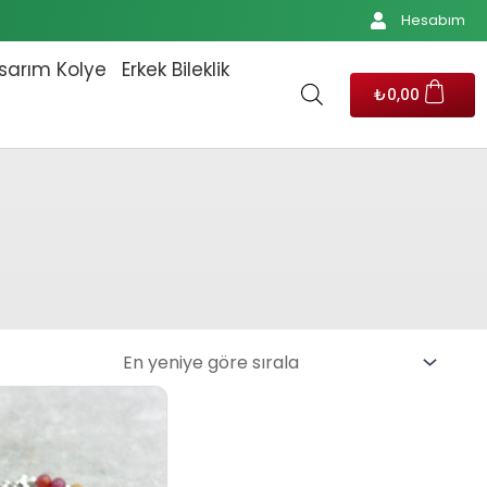
Hesabım
sarım Kolye
Erkek Bileklik
₺
0,00
0.
Orijinal fiyat: ₺15.180,00.
Şu andaki fiyat: ₺13.800,00.