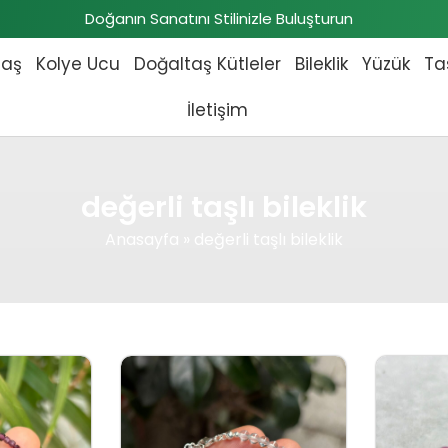
Doğanın Sanatını Stilinizle Buluşturun
taş
Kolye Ucu
Doğaltaş Kütleler
Bileklik
Yüzük
Ta
İletişim
değerli taşlı bileklik
Anasayfa
»
değerli taşlı bileklik
 fiyat: ₺2.602,00.
Şu andaki fiyat: ₺2.365,00.
Orijinal fiyat: ₺4.337,00.
Şu andaki fiyat: ₺3.943,0