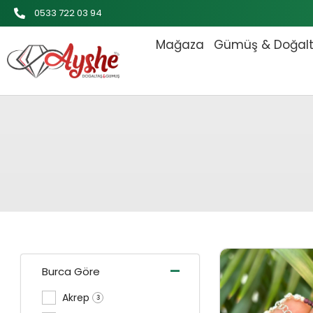
İçeriğe
0533 722 03 94
atla
Mağaza
Gümüş & Doğal
Orijinal
-
Burca Göre
Akrep
3