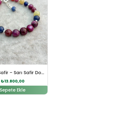
Yakut – Safir – Sarı Safir Doğal Taş Gümüş Bileklik
₺
13.800,00
Sepete Ekle