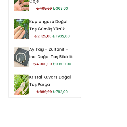
Obje
₺
405,00
₺
368,00
Kaplangözü Doğal
Taş Gümüş Yüzük
₺
2.125,00
₺
1.932,00
Ay Taşı – Zultanit –
İnci Doğal Taş Bileklik
₺
4.000,00
₺
3.800,00
Kristal Kuvars Doğal
Taş Parça
₺
860,00
₺
782,00