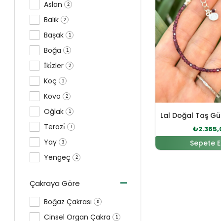
Aslan
2
Balık
2
Başak
1
Boğa
1
İki̇zler
2
Koç
1
Kova
2
Oğlak
1
Lal Doğal Taş Gü
Terazi̇
1
₺
2.365,
Yay
Sepete E
3
Yengeç
2
-
Çakraya Göre
Boğaz Çakrası
0
Cinsel Organ Çakra
1