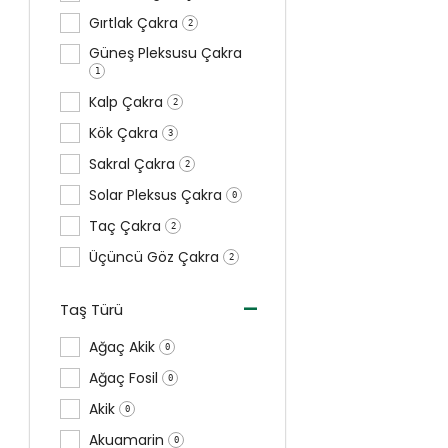
Gırtlak Çakra
2
Güneş Pleksusu Çakra
1
Kalp Çakra
2
Kök Çakra
3
Sakral Çakra
2
Solar Pleksus Çakra
0
Taç Çakra
2
Üçüncü Göz Çakra
2
-
Taş Türü
Ağaç Akik
0
Ağaç Fosil
0
Akik
0
Akuamarin
0