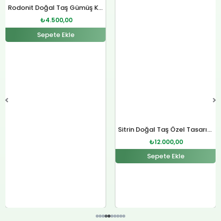
fiyat:
andaki
fiyat:
andaki
Rodonit Doğal Taş Gümüş Kolye
₺4.800,00.
fiyat:
₺12.400,00.
fiyat:
₺
4.500,00
.
₺4.500,00.
₺12.000,00.
Sepete Ekle
Sitrin Doğal Taş Özel Tasarım Gümüş Kolye
₺
12.000,00
Sepete Ekle