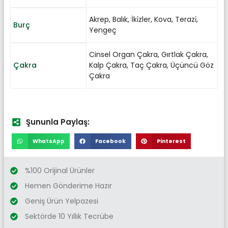
Akrep
,
Balık
,
İki̇zler
,
Kova
,
Terazi̇
,
Burç
Yengeç
Cinsel Organ Çakra
,
Gırtlak Çakra
,
Çakra
Kalp Çakra
,
Taç Çakra
,
Üçüncü Göz
Çakra
Şununla Paylaş:
WhatsApp
Facebook
Pinterest
%100 Orijinal Ürünler
Hemen Gönderime Hazır
Geniş Ürün Yelpazesi
Sektörde 10 Yıllık Tecrübe