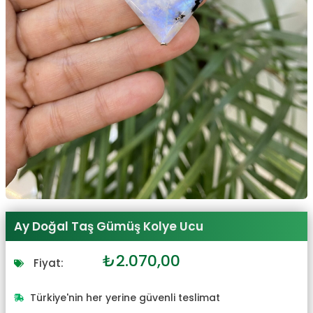
Ay Doğal Taş Gümüş Kolye Ucu
Orijinal
Şu
₺
2.070,00
Fiyat:
fiyat:
andaki
₺2.277,00.
fiyat:
Türkiye'nin her yerine güvenli teslimat