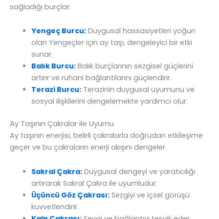
sağladığı burçlar:
Yengeç Burcu:
Duygusal hassasiyetleri yoğun
olan Yengeçler için ay taşı, dengeleyici bir etki
sunar.
Balık Burcu:
Balık burçlarının sezgisel güçlerini
artırır ve ruhani bağlantılarını güçlendirir.
Terazi Burcu:
Terazinin duygusal uyumunu ve
sosyal ilişkilerini dengelemekte yardımcı olur.
Ay Taşının Çakralar ile Uyumu
Ay taşının enerjisi, belirli çakralarla doğrudan etkileşime
geçer ve bu çakraların enerji akışını dengeler.
Sakral Çakra:
Duygusal dengeyi ve yaratıcılığı
artırarak Sakral Çakra ile uyumludur.
Üçüncü Göz Çakrası:
Sezgiyi ve içsel görüşü
kuvvetlendirir.
Kalp Çakrası:
Sevgi ve bağlantıyı teşvik eder,