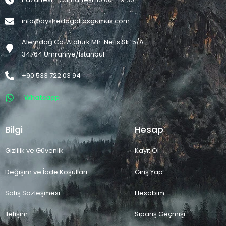
info@ayshedogaltasgumus.com
Alemdağ Cd. Atatürk Mh. Nefis Sk. 5/A
34764 Ümraniye/İstanbul
+90 533 722 03 94
Whatsapp
Bilgi
Hesap
Gizlilik ve Güvenlik
Kayıt Ol
Değişim ve İade Koşulları
Giriş Yap
Satış Sözleşmesi
Hesabım
İletişim
Sipariş Geçmişi