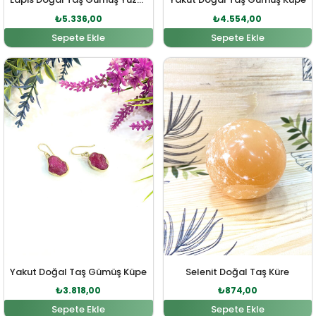
₺
5.336,00
₺
4.554,00
Sepete Ekle
Sepete Ekle
Orijinal fiyat: ₺4.200,00.
Şu andaki fiyat: ₺3.818,00.
Orijinal fiyat: ₺961,00.
Şu andaki fiy
Yakut Doğal Taş Gümüş Küpe
Selenit Doğal Taş Küre
₺
3.818,00
₺
874,00
Sepete Ekle
Sepete Ekle