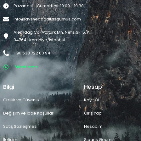
Pazartesi - Cumartesi: 10:00 - 19:30
info@ayshedogaltasgumus.com
Alemdağ Cd. Atatürk Mh. Nefis Sk. 5/A
34764 Ümraniye/İstanbul
+90 533 722 03 94
Whatsapp
Bilgi
Hesap
Gizlilik ve Güvenlik
Kayıt Ol
Değişim ve İade Koşulları
Giriş Yap
Satış Sözleşmesi
Hesabım
İletişim
Sipariş Geçmişi