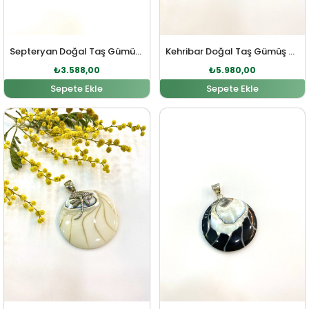
Septeryan Doğal Taş Gümüş Kolye Ucu
Kehribar Doğal Taş Gümüş Kolye Ucu
₺
3.588,00
₺
5.980,00
Sepete Ekle
Sepete Ekle
Orijinal fiyat: ₺3.643,00.
Şu andaki fiyat: ₺3.312,00.
Orijinal fiyat: ₺3.643,0
Şu andaki fiy