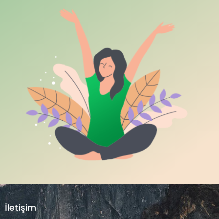
←
1
2
3
…
12
13
14
15
İletişim