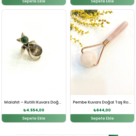
Sepete Ekle
Sepete Ekle
Orijinal fiyat: ₺5.010,00.
Şu andaki fiyat: ₺4.554,00.
Orijinal fiyat: ₺708,00
Şu andaki fiy
Malahit – Rutilli Kuvars Doğal Taş Yüzük
Pembe Kuvars Doğal Taş Roller
₺
4.554,00
₺
644,00
Sepete Ekle
Sepete Ekle