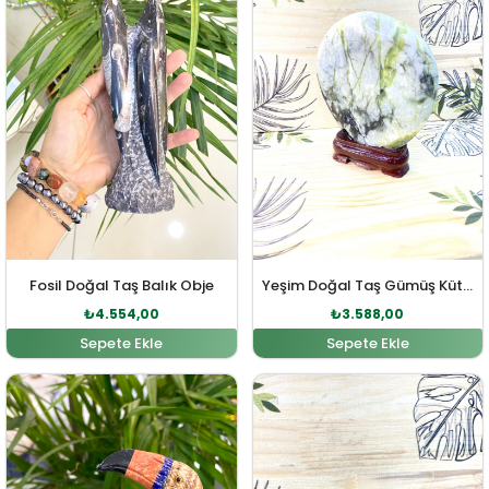
Fosil Doğal Taş Balık Obje
Yeşim Doğal Taş Gümüş Kütle
₺
4.554,00
₺
3.588,00
Sepete Ekle
Sepete Ekle
Orijinal fiyat: ₺4.453,00.
Şu andaki fiyat: ₺4.048,00.
Orijinal fiyat: ₺3.340,0
Şu andaki fi