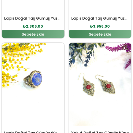
Lapis Doğal Taş Gümüş Yüzük
Lapis Doğal Taş Gümüş Yüzük
₺
2.806,00
₺
3.956,00
Sepete Ekle
Sepete Ekle
Orijinal fiyat: ₺5.870,00.
Şu andaki fiyat: ₺5.336,00.
Orijinal fiyat: ₺5.010,00
Şu andaki fi
Lapis Doğal Taş Gümüş Yüzük
Yakut Doğal Taş Gümüş Küpe