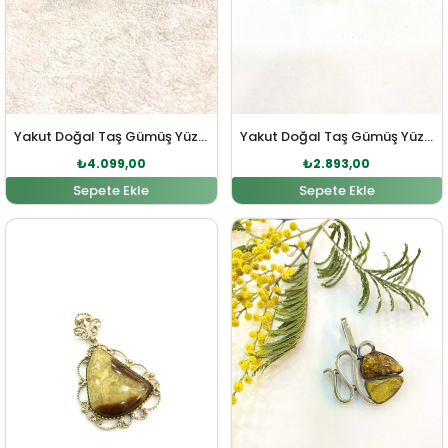
Yakut Doğal Taş Gümüş Yüzük
Yakut Doğal Taş Gümüş Yüzük
₺
4.099,00
₺
2.893,00
Sepete Ekle
Sepete Ekle
Orijinal fiyat: ₺3.947,00.
Şu andaki fiyat: ₺3.588,00.
Orijinal fiyat: ₺6.578,00
Şu andaki fi