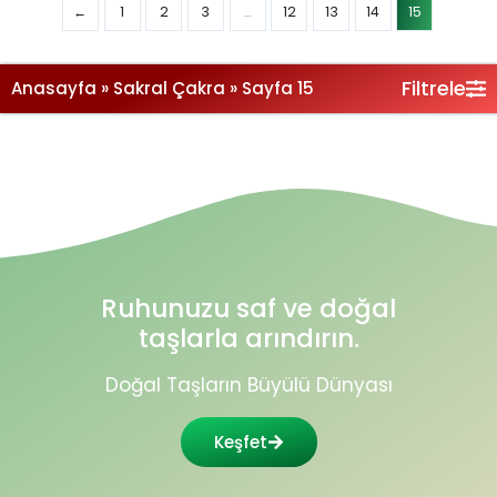
Filtrele
Anasayfa
»
Sakral Çakra
»
Sayfa 15
Ruhunuzu saf ve doğal
taşlarla arındırın.
Doğal Taşların Büyülü Dünyası
Keşfet