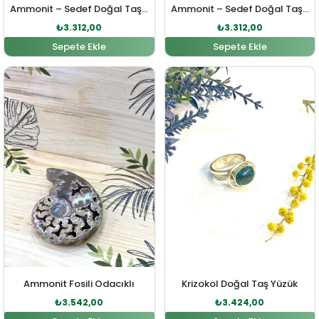
Ammonit – Sedef Doğal Taş Gümüş Kolye Ucu
Ammonit – Sedef Doğal Taş Gümüş Kolye Ucu
₺
3.312,00
₺
3.312,00
Sepete Ekle
Sepete Ekle
Orijinal fiyat: ₺3.896,00.
Şu andaki fiyat: ₺3.542,00.
Orijinal fiyat: ₺3.766,00
Şu andaki fi
Ammonit Fosili Odacıklı
Krizokol Doğal Taş Yüzük
₺
3.542,00
₺
3.424,00