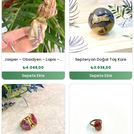
Jasper – Obsidyen – Lapis – Kalsit Doğal Taş Kuş Obje
Septeryan Doğal Taş Küre
₺
4.048,00
₺
3.036,00
Sepete Ekle
Sepete Ekle
Orijinal fiyat: ₺4.509,00.
Şu andaki fiyat: ₺4.099,00.
Orijinal fiyat: ₺3.183,00
Şu andaki fi