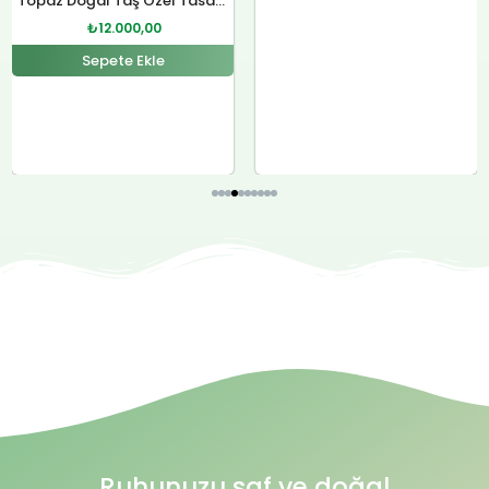
Sitrin Doğal Taş Özel Tasarım Gümüş Kolye
₺
12.000,00
Sepete Ekle
Ruhunuzu saf ve doğal