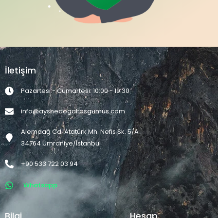
İletişim
Pazartesi - Cumartesi: 10:00 - 19:30
info@ayshedogaltasgumus.com
Alemdağ Cd. Atatürk Mh. Nefis Sk. 5/A
34764 Ümraniye/İstanbul
+90 533 722 03 94
Whatsapp
Bilgi
Hesap