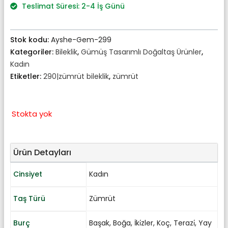
₺1.794,00.
Teslimat Süresi: 2-4 İş Günü
Stok kodu:
Ayshe-Gem-299
Kategoriler:
Bileklik
,
Gümüş Tasarımlı Doğaltaş Ürünler
,
Kadın
Etiketler:
290|zümrüt bileklik
,
zümrüt
Stokta yok
Ürün Detayları
Cinsiyet
Kadın
Taş Türü
Zümrüt
Burç
Başak
,
Boğa
,
İki̇zler
,
Koç
,
Terazi̇
,
Yay