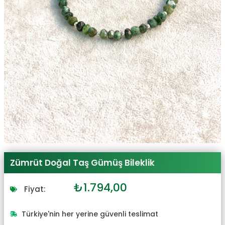
Zümrüt Doğal Taş Gümüş Bileklik
Orijinal
Şu
₺
1.794,00
Fiyat:
fiyat:
andaki
₺1.973,00.
fiyat:
Türkiye'nin her yerine güvenli teslimat