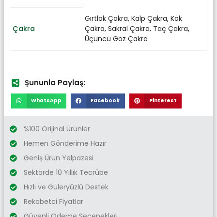
Gırtlak Çakra
,
Kalp Çakra
,
Kök
Çakra
Çakra
,
Sakral Çakra
,
Taç Çakra
,
Üçüncü Göz Çakra
Şununla Paylaş:
WhatsApp
Facebook
Pinterest
%100 Orijinal Ürünler
Hemen Gönderime Hazır
Geniş Ürün Yelpazesi
Sektörde 10 Yıllık Tecrübe
Hızlı ve Güleryüzlü Destek
Rekabetci Fiyatlar
Güvenli Ödeme Seçenekleri