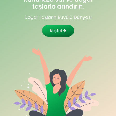
taşlarla arındırın.
Doğal Taşların Büyülü Dünyası
Keşfet