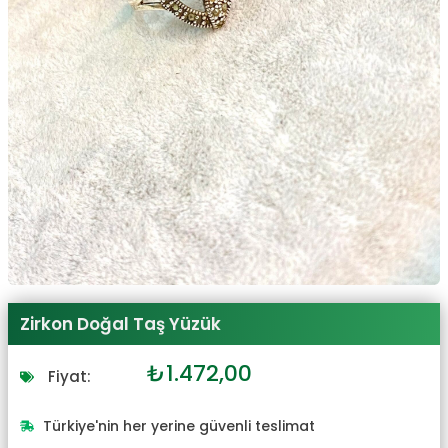
Zirkon Doğal Taş Yüzük
Orijinal
Şu
₺
1.472,00
Fiyat:
fiyat:
andaki
₺1.619,00.
fiyat:
Türkiye'nin her yerine güvenli teslimat