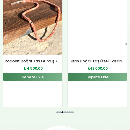
.
₺4.500,00.
₺12.000,00.
Sepete Ekle
Rodonit Doğal Taş Gümüş Kolye
₺
4.500,00
Sepete Ekle