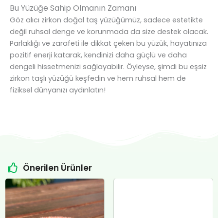
Bu Yüzüğe Sahip Olmanın Zamanı
Göz alıcı zirkon doğal taş yüzüğümüz, sadece estetikte
değil ruhsal denge ve korunmada da size destek olacak.
Parlaklığı ve zarafeti ile dikkat çeken bu yüzük, hayatınıza
pozitif enerji katarak, kendinizi daha güçlü ve daha
dengeli hissetmenizi sağlayabilir. Öyleyse, şimdi bu eşsiz
zirkon taşlı yüzüğü keşfedin ve hem ruhsal hem de
fiziksel dünyanızı aydınlatın!
Önerilen Ürünler
Orijinal
Şu
Orijinal
Şu
fiyat:
andaki
fiyat:
andaki
Sitrin Doğal Taş Özel Tasarım Gümüş Kolye
₺4.800,00.
fiyat:
₺12.400,00.
fiyat:
₺
12.000,00