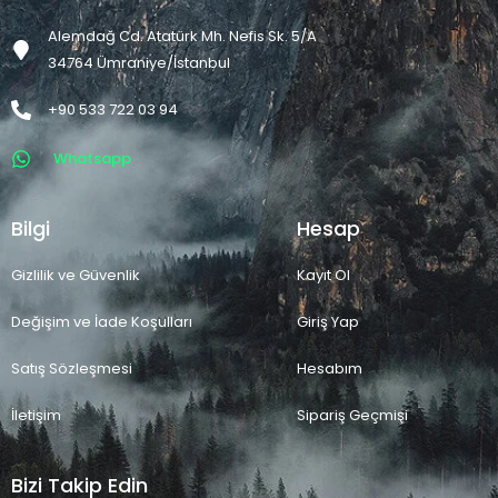
Alemdağ Cd. Atatürk Mh. Nefis Sk. 5/A
34764 Ümraniye/İstanbul
+90 533 722 03 94
Whatsapp
Bilgi
Hesap
Gizlilik ve Güvenlik
Kayıt Ol
Değişim ve İade Koşulları
Giriş Yap
Satış Sözleşmesi
Hesabım
İletişim
Sipariş Geçmişi
Bizi Takip Edin