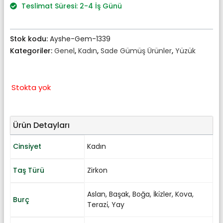
₺1.472,00.
Teslimat Süresi: 2-4 İş Günü
Stok kodu:
Ayshe-Gem-1339
Kategoriler:
Genel
,
Kadın
,
Sade Gümüş Ürünler
,
Yüzük
Stokta yok
Ürün Detayları
Cinsiyet
Kadın
Taş Türü
Zirkon
Aslan
,
Başak
,
Boğa
,
İki̇zler
,
Kova
,
Burç
Terazi̇
,
Yay