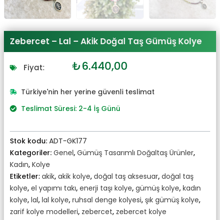
Zebercet – Lal – Akik Doğal Taş Gümüş Kolye
Orijinal
Şu
₺
6.440,00
Fiyat:
fiyat:
andaki
₺7.084,00.
fiyat:
Türkiye'nin her yerine güvenli teslimat
₺6.440,00.
Teslimat Süresi: 2-4 İş Günü
Stok kodu:
ADT-GK177
Kategoriler:
Genel
,
Gümüş Tasarımlı Doğaltaş Ürünler
,
Kadın
,
Kolye
Etiketler:
akik
,
akik kolye
,
doğal taş aksesuar
,
doğal taş
kolye
,
el yapımı takı
,
enerji taşı kolye
,
gümüş kolye
,
kadın
kolye
,
lal
,
lal kolye
,
ruhsal denge kolyesi
,
şık gümüş kolye
,
zarif kolye modelleri
,
zebercet
,
zebercet kolye