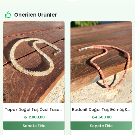
Önerilen Ürünler
Orijinal
Şu
Orijinal
Şu
fiyat:
andaki
fiyat:
andaki
₺4.800,00.
fiyat:
₺12.400,00.
fiyat:
.
₺4.500,00.
₺12.000,00.
Rodonit Doğal Taş Gümüş Kolye
Sitrin Doğal Taş Özel Tasarım Gümüş Kolye
₺
4.500,00
₺
12.000,00
Sepete Ekle
Sepete Ekle