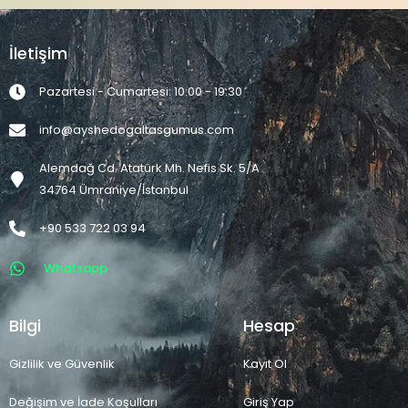
İletişim
Pazartesi - Cumartesi: 10:00 - 19:30
info@ayshedogaltasgumus.com
Alemdağ Cd. Atatürk Mh. Nefis Sk. 5/A
34764 Ümraniye/İstanbul
+90 533 722 03 94
Whatsapp
Bilgi
Hesap
Gizlilik ve Güvenlik
Kayıt Ol
Değişim ve İade Koşulları
Giriş Yap