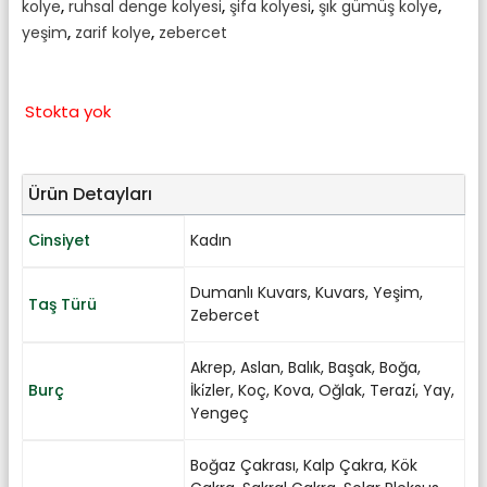
kolye
,
ruhsal denge kolyesi
,
şifa kolyesi
,
şık gümüş kolye
,
yeşim
,
zarif kolye
,
zebercet
Stokta yok
Ürün Detayları
Cinsiyet
Kadın
Dumanlı Kuvars
,
Kuvars
,
Yeşim
,
Taş Türü
Zebercet
Akrep
,
Aslan
,
Balık
,
Başak
,
Boğa
,
Burç
İki̇zler
,
Koç
,
Kova
,
Oğlak
,
Terazi̇
,
Yay
,
Yengeç
Boğaz Çakrası
,
Kalp Çakra
,
Kök