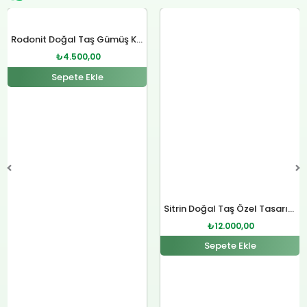
Orijinal
Şu
Orijinal
Şu
fiyat:
andaki
fiyat:
andaki
Rodonit Doğal Taş Gümüş Kolye
₺4.800,00.
fiyat:
₺12.400,00.
fiyat:
₺
4.500,00
.
₺4.500,00.
₺12.000,00.
Sepete Ekle
Sitrin Doğal Taş Özel Tasarım Gümüş Kolye
₺
12.000,00
Sepete Ekle