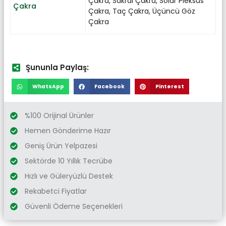
Çakra
,
Sakral Çakra
,
Solar Pleksus
Çakra
Çakra
,
Taç Çakra
,
Üçüncü Göz
Çakra
Şununla Paylaş:
WhatsApp
Facebook
Pinterest
%100 Orijinal Ürünler
Hemen Gönderime Hazır
Geniş Ürün Yelpazesi
Sektörde 10 Yıllık Tecrübe
Hızlı ve Güleryüzlü Destek
Rekabetci Fiyatlar
Güvenli Ödeme Seçenekleri