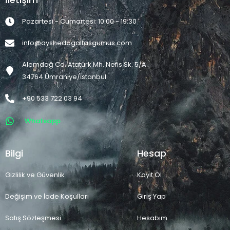
Pazartesi - Cumartesi: 10:00 - 19:30
info@ayshedogaltasgumus.com
Alemdağ Cd. Atatürk Mh. Nefis Sk. 5/A
34764 Ümraniye/İstanbul
+90 533 722 03 94
Whatsapp
Bilgi
Hesap
Gizlilik ve Güvenlik
Kayıt Ol
Değişim ve İade Koşulları
Giriş Yap
Satış Sözleşmesi
Hesabım