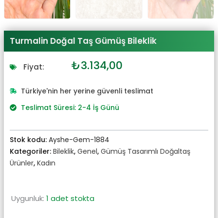
Turmalin Doğal Taş Gümüş Bileklik
Orijinal
Şu
₺
3.134,00
Fiyat:
fiyat:
andaki
₺3.448,00.
fiyat:
Türkiye'nin her yerine güvenli teslimat
₺3.134,00.
Teslimat Süresi: 2-4 İş Günü
Stok kodu:
Ayshe-Gem-1884
Kategoriler:
Bileklik
,
Genel
,
Gümüş Tasarımlı Doğaltaş
Ürünler
,
Kadın
Uygunluk:
1 adet stokta