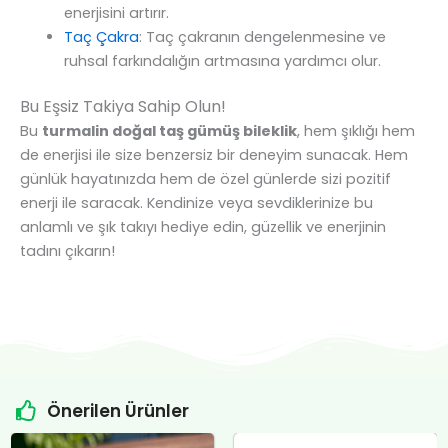
enerjisini artırır.
Taç Çakra
: Taç çakranın dengelenmesine ve
ruhsal farkındalığın artmasına yardımcı olur.
Bu Eşsiz Takiya Sahip Olun!
Bu
turmalin doğal taş gümüş bileklik
, hem şıklığı hem
de enerjisi ile size benzersiz bir deneyim sunacak. Hem
günlük hayatınızda hem de özel günlerde sizi pozitif
enerji ile saracak. Kendinize veya sevdiklerinize bu
anlamlı ve şık takıyı hediye edin, güzellik ve enerjinin
tadını çıkarın!
Önerilen Ürünler
Orijinal
Şu
Orijinal
Şu