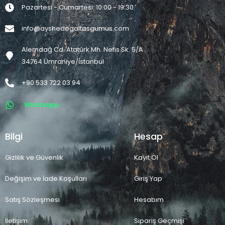
Pazartesi - Cumartesi: 10:00 - 19:30
info@ayshedogaltasgumus.com
Alemdağ Cd. Atatürk Mh. Nefis Sk. 5/A
34764 Ümraniye/İstanbul
+90 533 722 03 94
Whatsapp
Bilgi
Hesap
Gizlilik ve Güvenlik
Kayıt Ol
Değişim ve İade Koşulları
Giriş Yap
Satış Sözleşmesi
Hesabım
İletişim
Sipariş Geçmişi