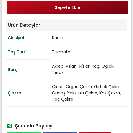
Sepete Ekle
Ürün Detayları
Cinsiyet
Kadın
Taş Türü
Turmalin
Akrep
,
Aslan
,
İki̇zler
,
Koç
,
Oğlak
,
Burç
Terazi̇
Cinsel Organ Çakra
,
Gırtlak Çakra
,
Çakra
Güneş Pleksusu Çakra
,
Kök Çakra
,
Taç Çakra
Şununla Paylaş: