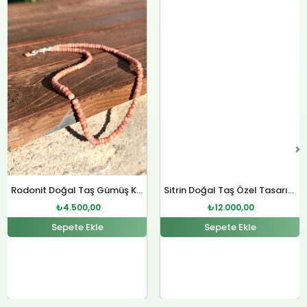
fiyat:
andaki
fiyat:
andaki
₺4.800,00.
fiyat:
₺12.400,00.
fiyat:
.
₺4.500,00.
₺12.000,00.
Rodonit Doğal Taş Gümüş Kolye
Sitrin Doğal Taş Özel Tasarım Gümüş Kolye
₺
4.500,00
₺
12.000,00
Sepete Ekle
Sepete Ekle