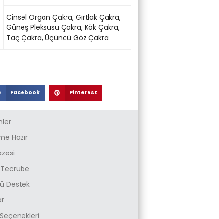
Cinsel Organ Çakra
,
Gırtlak Çakra
,
Güneş Pleksusu Çakra
,
Kök Çakra
,
Taç Çakra
,
Üçüncü Göz Çakra
Facebook
Pinterest
nler
e Hazır
azesi
k Tecrübe
zlü Destek
ar
Seçenekleri