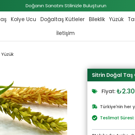
Doğanın Sanatını Stilinizle Buluşturun
taş
Kolye Ucu
Doğaltaş Kütleler
Bileklik
Yüzük
Ta
İletişim
 Yüzük
Sitrin Doğal Ta
Orijin
₺
2.3
Fiyat:
fiyat:
₺2.53
Türkiye'nin her 
Teslimat Süresi: