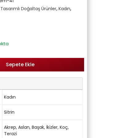
em-41
asarımlı Doğaltaş Ürünler
,
Kadın
,
okta
Sepete Ekle
Kadın
Sitrin
Akrep
,
Aslan
,
Başak
,
İki̇zler
,
Koç
,
Terazi̇