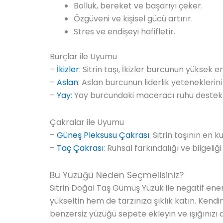
Bolluk, bereket ve başarıyı çeker.
Özgüveni ve kişisel gücü artırır.
Stres ve endişeyi hafifletir.
Burçlar ile Uyumu
–
İkizler
: Sitrin taşı, İkizler burcunun yüksek
–
Aslan
: Aslan burcunun liderlik yeteneklerini 
–
Yay
: Yay burcundaki maceracı ruhu destekl
Çakralar ile Uyumu
–
Güneş Pleksusu Çakrası
: Sitrin taşının en 
–
Taç Çakrası
: Ruhsal farkındalığı ve bilgeliği 
Bu Yüzüğü Neden Seçmelisiniz?
Sitrin Doğal Taş Gümüş Yüzük ile negatif enerji
yükseltin hem de tarzınıza şıklık katın. Kendi
benzersiz yüzüğü sepete ekleyin ve ışığınızı a