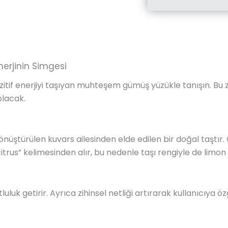
nerjinin Simgesi
pozitif enerjiyi taşıyan muhteşem gümüş yüzükle tanışın. Bu
olacak.
dönüştürülen kuvars ailesinden elde edilen bir doğal taştır
citrus” kelimesinden alır, bu nedenle taşı rengiyle de limon
utluluk getirir. Ayrıca zihinsel netliği artırarak kullanıcıya 