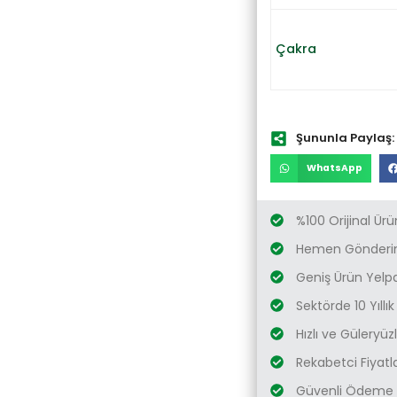
Çakra
Şununla Paylaş:
WhatsApp
%100 Orijinal Ürü
Hemen Gönderim
Geniş Ürün Yelp
Sektörde 10 Yıllı
Hızlı ve Güleryü
Rekabetci Fiyatl
Güvenli Ödeme 