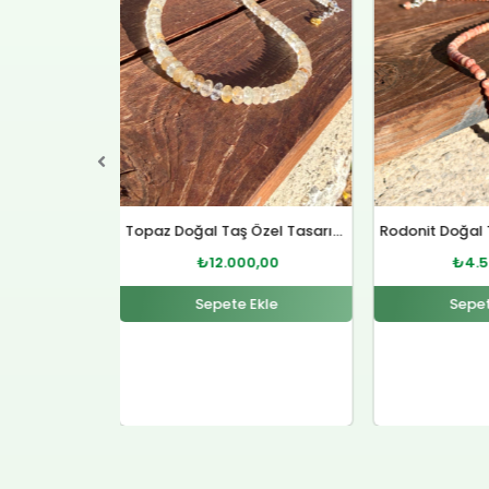
Topaz Doğal Taş Özel Tasarım Gümüş Kolye
Rodonit Doğal Taş Gümüş Kolye
0,00
₺
4.500,00
₺
12.
Ekle
Sepete Ekle
Sepet