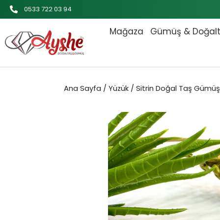
İçeriğe
0533 722 03 94
atla
Mağaza
Gümüş & Doğal
Ana Sayfa
/
Yüzük
/ Sitrin Doğal Taş Gümüş