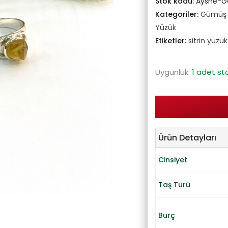
Stok kodu:
Ayshe-G
Kategoriler:
Gümüş T
Yüzük
Etiketler:
sitrin yüzük
Uygunluk:
1 adet st
Ürün Detayları
Cinsiyet
Taş Türü
Burç