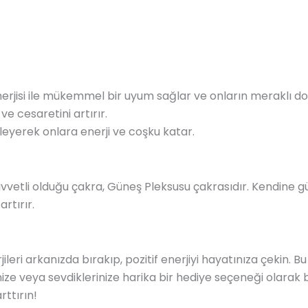
 enerjisi ile mükemmel bir uyum sağlar ve onların meraklı do
ve cesaretini artırır.
eyerek onlara enerji ve coşku katar.
kuvvetli olduğu çakra, Güneş Pleksusu çakrasıdır. Kendine güve
artırır.
leri arkanızda bırakıp, pozitif enerjiyi hayatınıza çekin. Bu 
nize veya sevdiklerinize harika bir hediye seçeneği olarak b
rttırın!