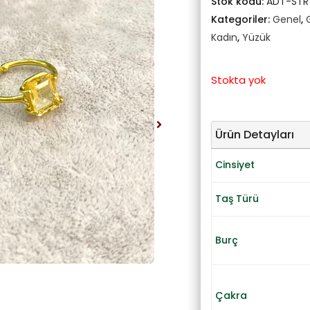
Stok kodu:
ADT-STR
Kategoriler:
Genel
,
Kadın
,
Yüzük
Stokta yok
Ürün Detayları
Cinsiyet
Taş Türü
Burç
Çakra