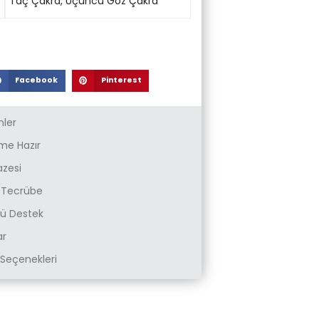
Taç Çakra
,
Üçüncü Göz Çakra
Facebook
Pinterest
nler
e Hazır
azesi
k Tecrübe
zlü Destek
ar
Seçenekleri