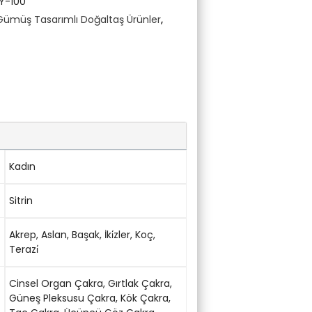
Y-100
Gümüş Tasarımlı Doğaltaş Ürünler
,
Kadın
Sitrin
Akrep
,
Aslan
,
Başak
,
İki̇zler
,
Koç
,
Terazi̇
Cinsel Organ Çakra
,
Gırtlak Çakra
,
Güneş Pleksusu Çakra
,
Kök Çakra
,