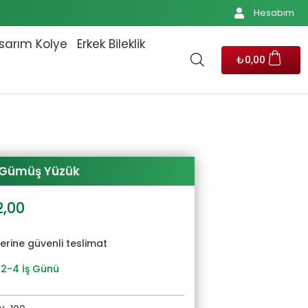
Hesabım
sarım Kolye
Erkek Bileklik
₺
0,00
ş Gümüş Yüzük
al
Şu
2,00
andaki
2,00.
fiyat:
yerine güvenli teslimat
₺1.702,00.
 2-4 İş Günü