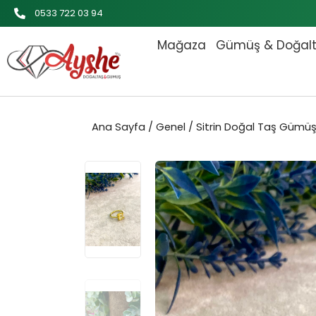
İçeriğe
0533 722 03 94
atla
Mağaza
Gümüş & Doğal
Ana Sayfa
/
Genel
/ Sitrin Doğal Taş Gümüş