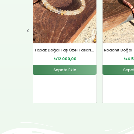
Topaz Doğal Taş Özel Tasarım Gümüş Kolye
Rodonit Doğal Taş Gümüş Kolye
0,00
₺
4.500,00
₺
12.
Ekle
Sepete Ekle
Sepet