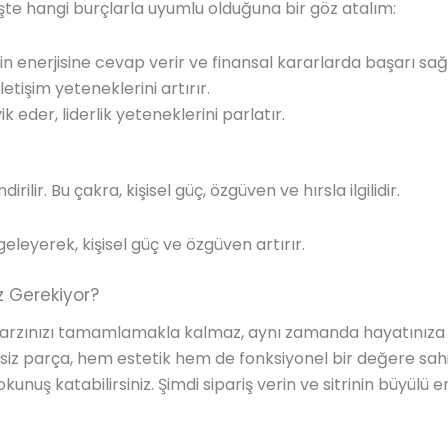
. İşte hangi burçlarla uyumlu olduğuna bir göz atalım:
in enerjisine cevap verir ve finansal kararlarda başarı sağ
etişim yeteneklerini artırır.
k eder, liderlik yeteneklerini parlatır.
irilir. Bu çakra, kişisel güç, özgüven ve hırsla ilgilidir.
leyerek, kişisel güç ve özgüven artırır.
z Gerekiyor?
tarzınızı tamamlamakla kalmaz, aynı zamanda hayatınıza po
siz parça, hem estetik hem de fonksiyonel bir değere sahip
unuş katabilirsiniz. Şimdi sipariş verin ve sitrinin büyülü e