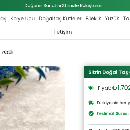
Doğanın Sanatını Stilinizle Buluşturun
taş
Kolye Ucu
Doğaltaş Kütleler
Bileklik
Yüzük
Ta
İletişim
 Yüzük
Sitrin Doğal Ta
Orijin
₺
1.70
Fiyat:
fiyat:
₺1.87
Türkiye'nin her 
Teslimat Süresi: