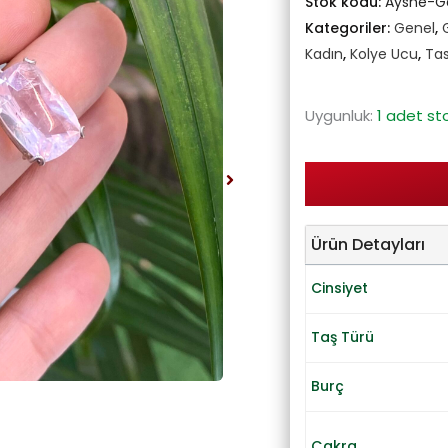
Stok kodu:
Ayshe-G
Kategoriler:
Genel
,
Kadın
,
Kolye Ucu
,
Tas
Uygunluk:
1 adet st
Ürün Detayları
Cinsiyet
Taş Türü
Burç
Çakra