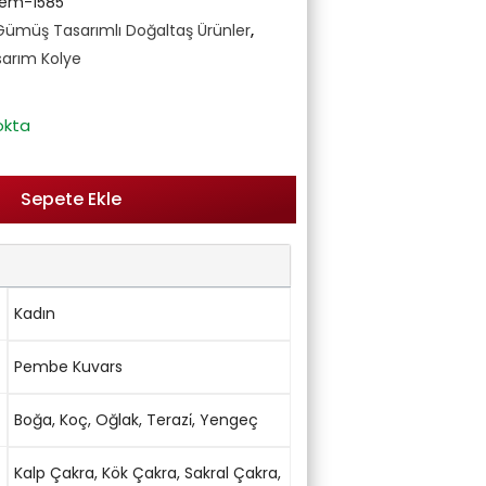
em-1585
Gümüş Tasarımlı Doğaltaş Ürünler
,
arım Kolye
okta
Sepete Ekle
Kadın
Pembe Kuvars
Boğa
,
Koç
,
Oğlak
,
Terazi̇
,
Yengeç
Kalp Çakra
,
Kök Çakra
,
Sakral Çakra
,