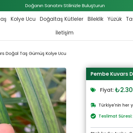
Doğanın Sanatını Stilinizle Buluşturun
taş
Kolye Ucu
Doğaltaş Kütleler
Bileklik
Yüzük
Ta
İletişim
rs Doğal Taş Gümüş Kolye Ucu
Pembe Kuvars D
Orijin
₺
2.3
Fiyat:
fiyat:
₺2.53
Türkiye'nin her 
Teslimat Süresi: