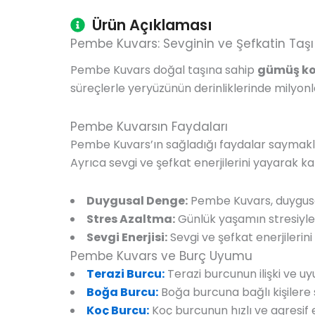
Ürün Açıklaması
Pembe Kuvars: Sevginin ve Şefkatin Taşı
Pembe Kuvars doğal taşına sahip
gümüş ko
süreçlerle yeryüzünün derinliklerinde milyon
Pembe Kuvarsın Faydaları
Pembe Kuvars’ın sağladığı faydalar saymakla b
Ayrıca sevgi ve şefkat enerjilerini yayarak kal
Duygusal Denge:
Pembe Kuvars, duygusal d
Stres Azaltma:
Günlük yaşamın stresiyle
Sevgi Enerjisi:
Sevgi ve şefkat enerjilerini ar
Pembe Kuvars ve Burç Uyumu
Terazi Burcu:
Terazi burcunun ilişki ve u
Boğa Burcu:
Boğa burcuna bağlı kişilere sa
Koç Burcu:
Koç burcunun hızlı ve agresif e