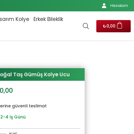
Hesabım
sarım Kolye
Erkek Bileklik
₺
0,00
oğal Taş Gümüş Kolye Ucu
al
Şu
00,00
andaki
0,00.
fiyat:
yerine güvenli teslimat
₺2.300,00.
 2-4 İş Günü