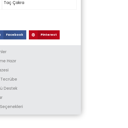
Taç Çakra
Facebook
Pinterest
nler
e Hazır
azesi
k Tecrübe
zlü Destek
ar
Seçenekleri