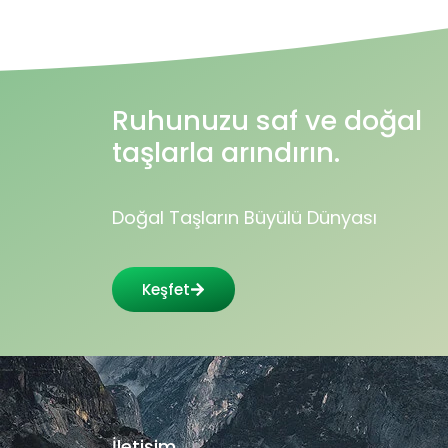
Ruhunuzu saf ve doğal
taşlarla arındırın.
Doğal Taşların Büyülü Dünyası
Keşfet
İletişim