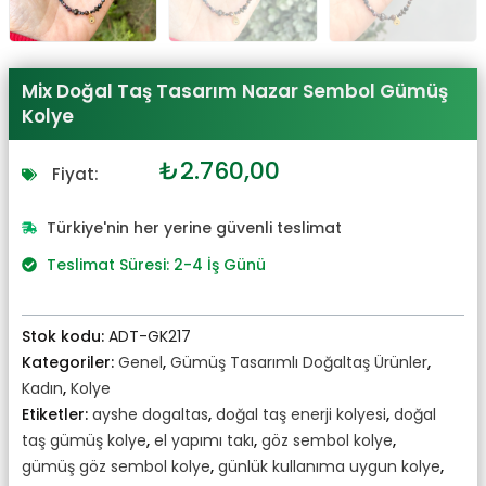
Mix Doğal Taş Tasarım Nazar Sembol Gümüş
Kolye
Orijinal
Şu
₺
2.760,00
Fiyat:
fiyat:
andaki
₺3.036,00.
fiyat:
Türkiye'nin her yerine güvenli teslimat
₺2.760,00.
Teslimat Süresi: 2-4 İş Günü
Stok kodu:
ADT-GK217
Kategoriler:
Genel
,
Gümüş Tasarımlı Doğaltaş Ürünler
,
Kadın
,
Kolye
Etiketler:
ayshe dogaltas
,
doğal taş enerji kolyesi
,
doğal
taş gümüş kolye
,
el yapımı takı
,
göz sembol kolye
,
gümüş göz sembol kolye
,
günlük kullanıma uygun kolye
,