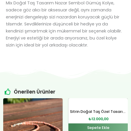
Mix Doğal Taş Tasarım Nazar Sembol Gümüş Kolye,
sadece göz alıcı bir aksesuar değil, aynı zamanda
enerjinizi dengeleyip sizi nazardan koruyacak güçlü bir
tılsımdır. Sevdiklerinize düşünceli bir hediye ya da
kendinizi şımartmak için mükemmel bir seçenek olabilir.
Enerjiyi ve estetiği bir arada arıyorsanız, bu özel kolye
sizin için ideal bir yol arkadaşı olacaktır.
Önerilen Ürünler
Orijinal
Şu
Orijinal
Şu
fiyat:
andaki
fiyat:
andaki
Sitrin Doğal Taş Özel Tasarım Gümüş Kolye
₺4.800,00.
fiyat:
₺12.400,00.
fiyat:
₺
12.000,00
.
₺4.500,00.
₺12.000,00.
Sepete Ekle