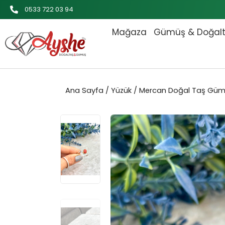
İçeriğe
0533 722 03 94
atla
Mağaza
Gümüş & Doğal
Ana Sayfa
/
Yüzük
/ Mercan Doğal Taş Güm