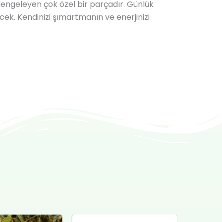
dengeleyen çok özel bir parçadır. Günlük
ecek. Kendinizi şımartmanın ve enerjinizi
ijinal
Şu
Orijinal
Şu