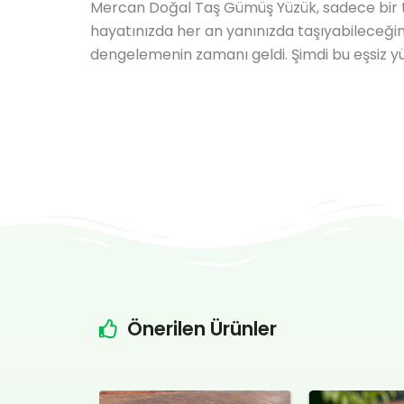
Mercan Doğal Taş Gümüş Yüzük, sadece bir tak
hayatınızda her an yanınızda taşıyabileceğiniz
dengelemenin zamanı geldi. Şimdi bu eşsiz yüz
Önerilen Ürünler
Şu
Orijinal
Şu
Orijin