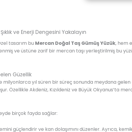
ıklık ve Enerji Dengesini Yakalayın
 Özel tasarım bu
Mercan Doğal Taş Gümüş Yüzük
, hem e
nmiş ve üstüne zarif bir mercan taşı yerleştirilmiş bu y
elen Güzellik
 ve milyonlarca yıl süren bir süreç sonunda meydana gelen o
uşur. Özellikle Akdeniz, Kızıldeniz ve Büyük Okyanus’ta m
zeyde birçok fayda sağlar:
emini güçlendirir ve kan dolaşımını düzenler. Ayrıca, kemik v