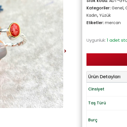
Stok kodu:
ADT-GY
Kategoriler:
Genel
,
Kadın
,
Yüzük
Etiketler:
mercan
Uygunluk:
1 adet st
Ürün Detayları
Cinsiyet
Taş Türü
Burç