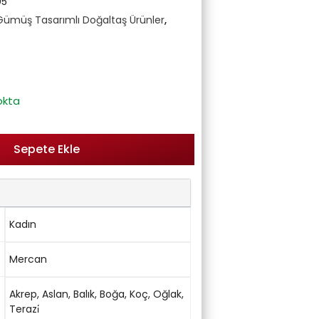
05
Gümüş Tasarımlı Doğaltaş Ürünler
,
okta
Sepete Ekle
Kadın
Mercan
Akrep
,
Aslan
,
Balık
,
Boğa
,
Koç
,
Oğlak
,
Terazi̇