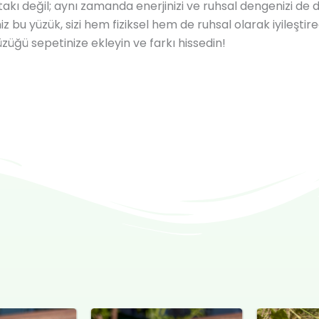
ı değil; aynı zamanda enerjinizi ve ruhsal dengenizi de 
 bu yüzük, sizi hem fiziksel hem de ruhsal olarak iyileştir
üğü sepetinize ekleyin ve farkı hissedin!
al
Şu
Orijinal
Şu
Or