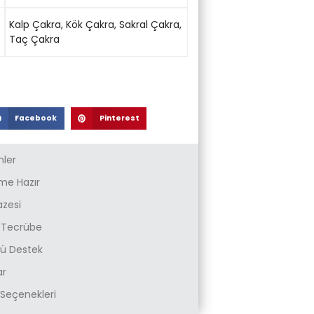
Kalp Çakra
,
Kök Çakra
,
Sakral Çakra
,
Taç Çakra
Facebook
Pinterest
nler
e Hazır
azesi
k Tecrübe
zlü Destek
ar
Seçenekleri