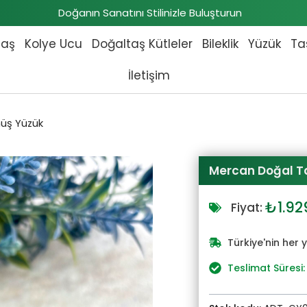
Doğanın Sanatını Stilinizle Buluşturun
taş
Kolye Ucu
Doğaltaş Kütleler
Bileklik
Yüzük
Ta
İletişim
üş Yüzük
Mercan Doğal T
Orijin
₺
1.92
Fiyat:
fiyat:
₺2.12
Türkiye'nin her 
Teslimat Süresi: