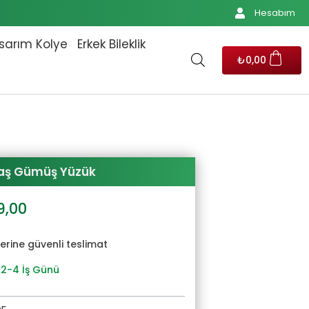
Hesabım
sarım Kolye
Erkek Bileklik
₺
0,00
aş Gümüş Yüzük
al
Şu
9,00
andaki
2,00.
fiyat:
yerine güvenli teslimat
₺1.929,00.
 2-4 İş Günü