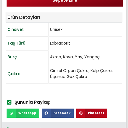
Sepete Ekle
Ürün Detayları
Cinsiyet
Unisex
Taş Türü
Labradorit
Burç
Akrep
,
Kova
,
Yay
,
Yengeç
Cinsel Organ Çakra
,
Kalp Çakra
,
Çakra
Üçüncü Göz Çakra
Şununla Paylaş:
WhatsApp
Facebook
Pinterest