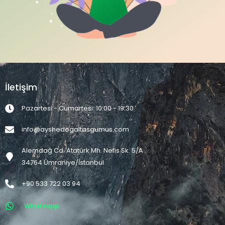
İletişim
Pazartesi - Cumartesi: 10:00 - 19:30
info@ayshedogaltasgumus.com
Alemdağ Cd. Atatürk Mh. Nefis Sk. 5/A
34764 Ümraniye/İstanbul
+90 533 722 03 94
Whatsapp