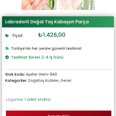
Labradorit Doğal Taş Kabaşon Parça
Orijinal
Şu
₺
1.426,00
Fiyat:
fiyat:
andaki
₺1.568,00.
fiyat:
Türkiye'nin her yerine güvenli teslimat
₺1.426,00.
Teslimat Süresi: 2-4 İş Günü
Stok kodu:
Ayshe-Gem-1140
Kategoriler:
Doğaltaş Kütleler
,
Genel
Uygunluk:
1 adet stokta