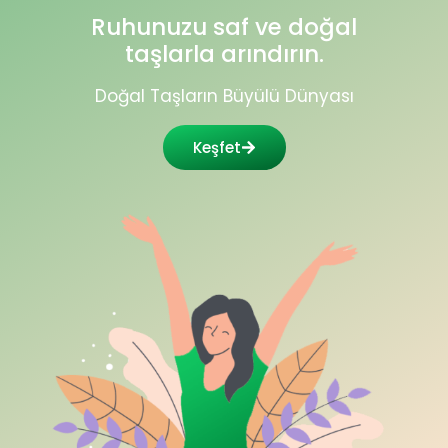
Ruhunuzu saf ve doğal
taşlarla arındırın.
Doğal Taşların Büyülü Dünyası
Keşfet