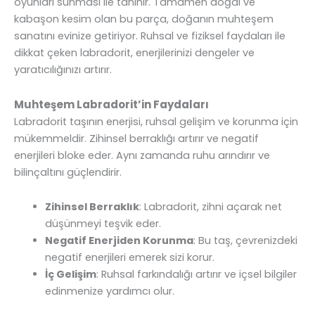
oyunları sunması ile tanınır. Tamamen doğal ve
kabaşon kesim olan bu parça, doğanın muhteşem
sanatını evinize getiriyor. Ruhsal ve fiziksel faydaları ile
dikkat çeken labradorit, enerjilerinizi dengeler ve
yaratıcılığınızı artırır.
Muhteşem Labradorit’in Faydaları
Labradorit taşının enerjisi, ruhsal gelişim ve korunma için
mükemmeldir. Zihinsel berraklığı artırır ve negatif
enerjileri bloke eder. Aynı zamanda ruhu arındırır ve
bilinçaltını güçlendirir.
Zihinsel Berraklık
: Labradorit, zihni açarak net
düşünmeyi teşvik eder.
Negatif Enerjiden Korunma
: Bu taş, çevrenizdeki
negatif enerjileri emerek sizi korur.
İç Gelişim
: Ruhsal farkındalığı artırır ve içsel bilgiler
edinmenize yardımcı olur.