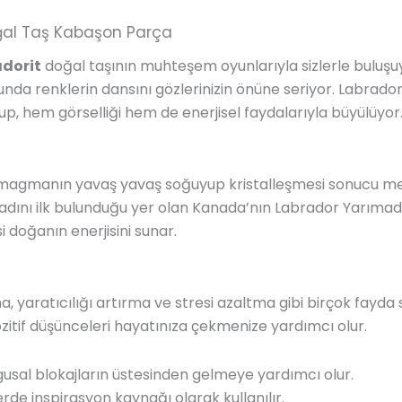
oğal Taş Kabaşon Parça
dorit
doğal taşının muhteşem oyunlarıyla sizlerle buluşuy
ğunda renklerin dansını gözlerinizin önüne seriyor. Labrado
olup, hem görselliği hem de enerjisel faydalarıyla büyülüyor
, magmanın yavaş yavaş soğuyup kristalleşmesi sonucu mey
ını ilk bulunduğu yer olan Kanada’nın Labrador Yarımadası’
i doğanın enerjisini sunar.
 yaratıcılığı artırma ve stresi azaltma gibi birçok fayda 
pozitif düşünceleri hayatınıza çekmenize yardımcı olur.
sal blokajların üstesinden gelmeye yardımcı olur.
rde inspirasyon kaynağı olarak kullanılır.