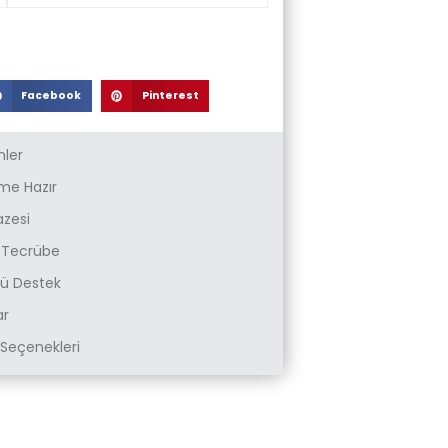
Facebook
Pinterest
nler
e Hazır
azesi
k Tecrübe
zlü Destek
ar
Seçenekleri