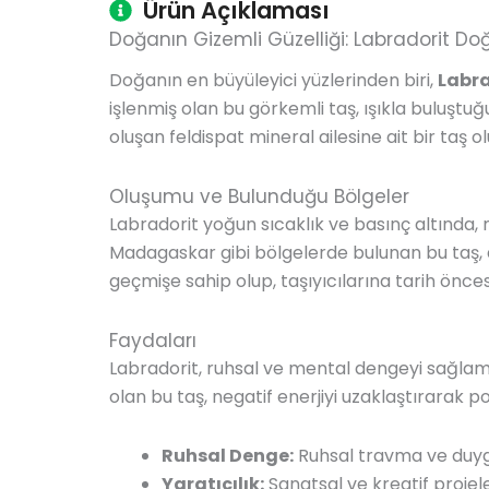
Ürün Açıklaması
Doğanın Gizemli Güzelliği: Labradorit D
Doğanın en büyüleyici yüzlerinden biri,
Labra
işlenmiş olan bu görkemli taş, ışıkla buluştu
oluşan feldispat mineral ailesine ait bir taş 
Oluşumu ve Bulunduğu Bölgeler
Labradorit yoğun sıcaklık ve basınç altında
Madagaskar gibi bölgelerde bulunan bu taş, ad
geçmişe sahip olup, taşıyıcılarına tarih önces
Faydaları
Labradorit, ruhsal ve mental dengeyi sağlama,
olan bu taş, negatif enerjiyi uzaklaştırarak 
Ruhsal Denge:
Ruhsal travma ve duygu
Yaratıcılık:
Sanatsal ve kreatif projele