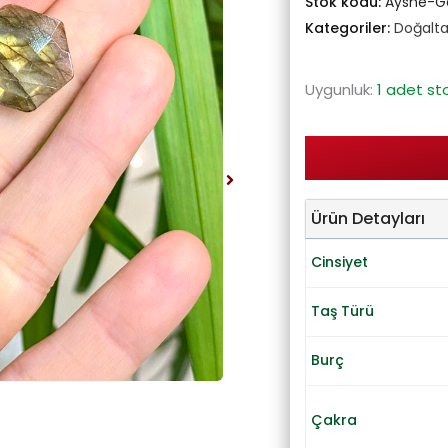
Stok kodu:
Ayshe-G
Kategoriler:
Doğalta
Uygunluk:
1 adet st
Ürün Detayları
Cinsiyet
Taş Türü
Burç
Çakra