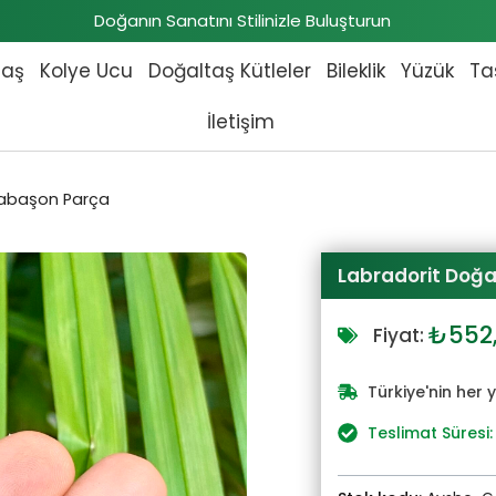
Doğanın Sanatını Stilinizle Buluşturun
taş
Kolye Ucu
Doğaltaş Kütleler
Bileklik
Yüzük
Ta
İletişim
Kabaşon Parça
Labradorit Doğa
Orijin
₺
552
Fiyat:
fiyat:
₺607,
Türkiye'nin her 
Teslimat Süresi: