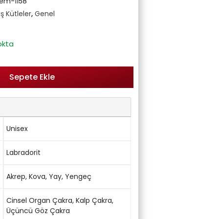
em-1158
ş Kütleler
,
Genel
okta
Sepete Ekle
Unisex
Labradorit
Akrep
,
Kova
,
Yay
,
Yengeç
Cinsel Organ Çakra
,
Kalp Çakra
,
Üçüncü Göz Çakra