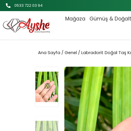
İçeriğe
0533 722 03 94
atla
Mağaza
Gümüş & Doğal
Ana Sayfa
/
Genel
/ Labradorit Doğal Taş 