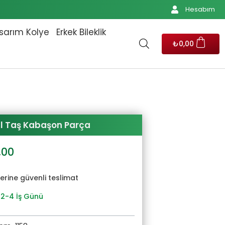
Hesabım
sarım Kolye
Erkek Bileklik
₺
0,00
l Taş Kabaşon Parça
al
Şu
,00
andaki
00.
fiyat:
yerine güvenli teslimat
₺552,00.
 2-4 İş Günü