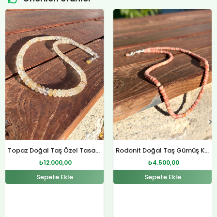
Orijinal
Şu
Orijinal
Şu
fiyat:
andaki
fiyat:
andaki
₺4.800,00.
fiyat:
₺12.400,00.
fiyat:
.
₺4.500,00.
₺12.000,00.
Rodonit Doğal Taş Gümüş Kolye
Sitrin Doğal Taş Özel Tasarım Gümüş Kolye
₺
4.500,00
₺
12.000,00
Sepete Ekle
Sepete Ekle