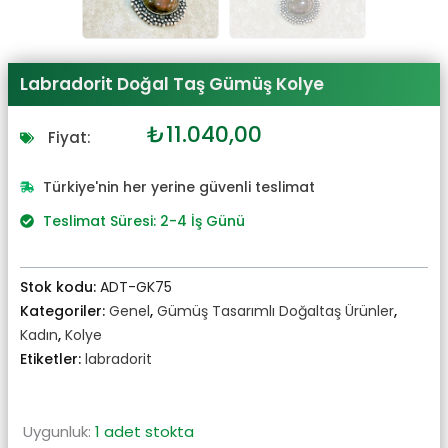
Labradorit Doğal Taş Gümüş Kolye
Orijinal
Şu
₺
11.040,00
Fiyat:
fiyat:
andaki
₺12.144,00.
fiyat:
Türkiye'nin her yerine güvenli teslimat
₺11.040,00.
Teslimat Süresi: 2-4 İş Günü
Stok kodu:
ADT-GK75
Kategoriler:
Genel
,
Gümüş Tasarımlı Doğaltaş Ürünler
,
Kadın
,
Kolye
Etiketler:
labradorit
Uygunluk:
1 adet stokta