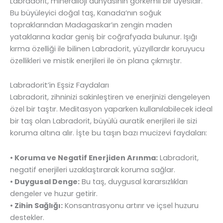
Labradorit, minerailoji dünyasının görkemli bir üyesidir.
Bu büyüleyici doğal taş, Kanada’nın soğuk
topraklarından Madagaskar’ın zengin maden
yataklarına kadar geniş bir coğrafyada bulunur. Işığı
kırma özelliği ile bilinen Labradorit, yüzyıllardır koruyucu
özellikleri ve mistik enerjileri ile ön plana çıkmıştır.
Labradorit’in Eşsiz Faydaları
Labradorit, zihninizi sakinleştiren ve enerjinizi dengeleyen
özel bir taştır. Meditasyon yaparken kullanılabilecek ideal
bir taş olan Labradorit, büyülü auratik enerjileri ile sizi
koruma altına alır. İşte bu taşın bazı mucizevi faydaları:
• Koruma ve Negatif Enerjiden Arınma:
Labradorit,
negatif enerjileri uzaklaştırarak koruma sağlar.
• Duygusal Denge:
Bu taş, duygusal kararsızlıkları
dengeler ve huzur getirir.
• Zihin Sağlığı:
Konsantrasyonu artırır ve içsel huzuru
destekler.