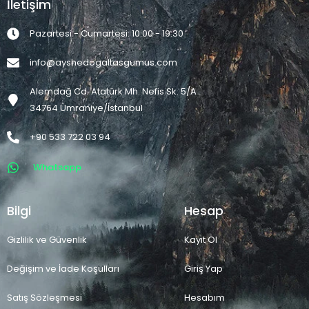
İletişim
Pazartesi - Cumartesi: 10:00 - 19:30
info@ayshedogaltasgumus.com
Alemdağ Cd. Atatürk Mh. Nefis Sk. 5/A
34764 Ümraniye/İstanbul
+90 533 722 03 94
Whatsapp
Bilgi
Hesap
Gizlilik ve Güvenlik
Kayıt Ol
Değişim ve İade Koşulları
Giriş Yap
Satış Sözleşmesi
Hesabım