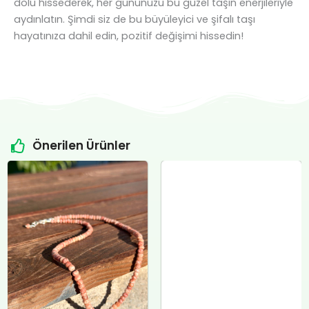
dolu hissederek, her gününüzü bu güzel taşın enerjileriyle
aydınlatın. Şimdi siz de bu büyüleyici ve şifalı taşı
hayatınıza dahil edin, pozitif değişimi hissedin!
Önerilen Ürünler
Orijinal
Şu
Orijinal
Şu
fiyat:
andaki
fiyat:
andaki
Sitrin Doğal Taş Özel Tasarım Gümüş Kolye
₺4.800,00.
fiyat:
₺12.400,00.
fiyat:
₺
12.000,00
.
₺4.500,00.
₺12.000,00.
Sepete Ekle