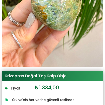
Krizopras Doğal Taş Kalp Obje
Orijinal
Şu
₺
1.334,00
Fiyat:
fiyat:
andaki
₺1.467,00.
fiyat:
Türkiye'nin her yerine güvenli teslimat