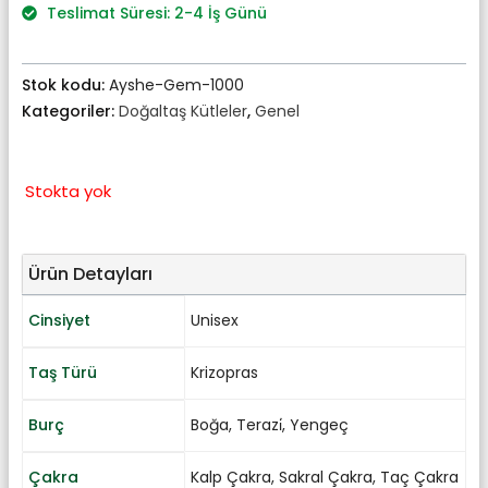
₺1.334,00.
Teslimat Süresi: 2-4 İş Günü
Stok kodu:
Ayshe-Gem-1000
Kategoriler:
Doğaltaş Kütleler
,
Genel
Stokta yok
Ürün Detayları
Cinsiyet
Unisex
Taş Türü
Krizopras
Burç
Boğa
,
Terazi̇
,
Yengeç
Çakra
Kalp Çakra
,
Sakral Çakra
,
Taç Çakra