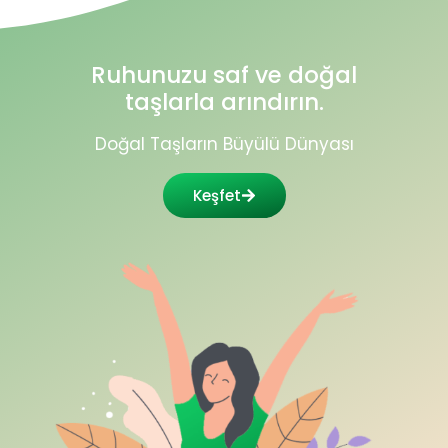
Ruhunuzu saf ve doğal
taşlarla arındırın.
Doğal Taşların Büyülü Dünyası
Keşfet