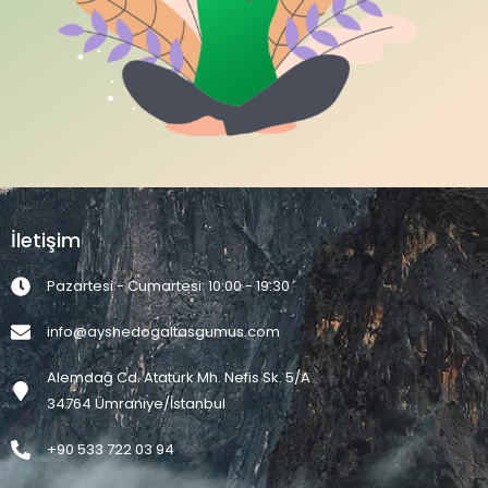
İletişim
Pazartesi - Cumartesi: 10:00 - 19:30
info@ayshedogaltasgumus.com
Alemdağ Cd. Atatürk Mh. Nefis Sk. 5/A
34764 Ümraniye/İstanbul
+90 533 722 03 94