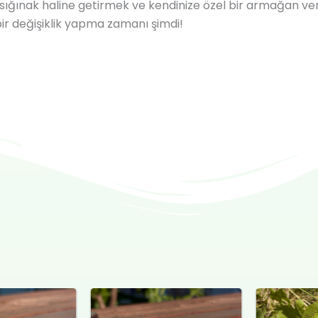
bir sığınak haline getirmek ve kendinize özel bir armağan 
f bir değişiklik yapma zamanı şimdi!
al
Şu
Orijinal
Şu
Or
andaki
fiyat:
andaki
fi