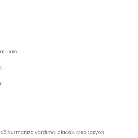
lı kılar.
r.
r.
bir bağ kurmanıza yardımcı olacak. Meditasyon