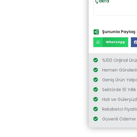
Çakra
Şununla Paylaş:
WhatsApp
%100 Orijinal Ürü
Hemen Gönderim
Geniş Ürün Yelp
Sektörde 10 Yıllı
Hızlı ve Güleryü
Rekabetci Fiyatl
Güvenli Ödeme 