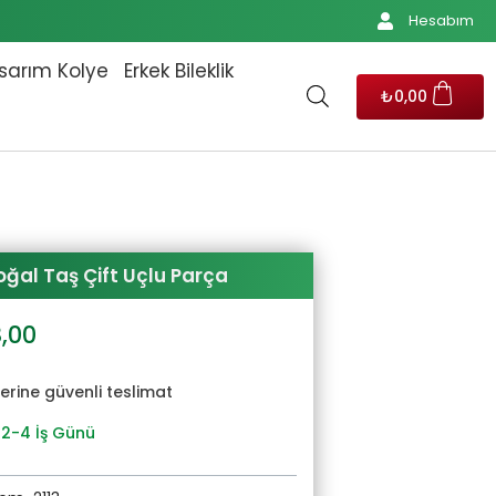
Hesabım
sarım Kolye
Erkek Bileklik
₺
0,00
oğal Taş Çift Uçlu Parça
al
Şu
8,00
andaki
0,00.
fiyat:
yerine güvenli teslimat
₺1.518,00.
 2-4 İş Günü