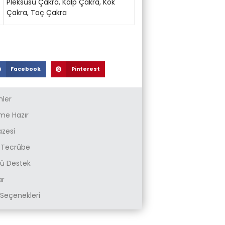
Pleksusu Çakra
,
Kalp Çakra
,
Kök
Çakra
,
Taç Çakra
Facebook
Pinterest
nler
e Hazır
azesi
k Tecrübe
zlü Destek
ar
Seçenekleri