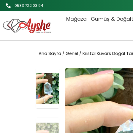
İçeriğe
0533 722 03 94
atla
Mağaza
Gümüş & Doğal
Ana Sayfa
/
Genel
/ Kristal Kuvars Doğal Ta