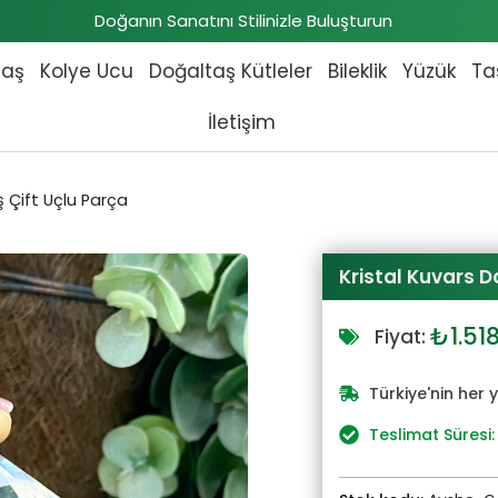
Doğanın Sanatını Stilinizle Buluşturun
taş
Kolye Ucu
Doğaltaş Kütleler
Bileklik
Yüzük
Ta
İletişim
ş Çift Uçlu Parça
Kristal Kuvars D
Orijin
₺
1.51
Fiyat:
fiyat:
₺1.67
Türkiye'nin her 
Teslimat Süresi: