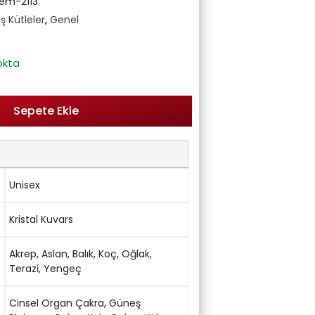
em-2113
ş Kütleler
,
Genel
okta
Sepete Ekle
Unisex
Kristal Kuvars
Akrep
,
Aslan
,
Balık
,
Koç
,
Oğlak
,
Terazi̇
,
Yengeç
Cinsel Organ Çakra
,
Güneş