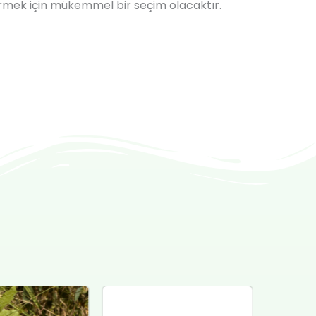
vermek için mükemmel bir seçim olacaktır.
ijinal
Şu
Orijinal
Şu
yat:
andaki
fiyat:
andaki