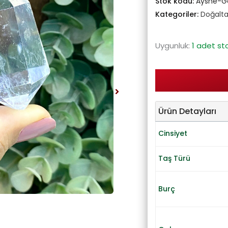
Stok kodu:
Ayshe-G
Kategoriler:
Doğalta
Uygunluk:
1 adet st
Ürün Detayları
Cinsiyet
Taş Türü
Burç