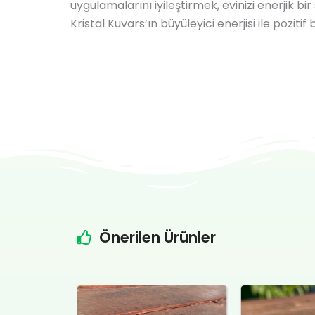
uygulamalarını iyileştirmek, evinizi enerjik 
Kristal Kuvars’ın büyüleyici enerjisi ile poziti
Önerilen Ürünler
Şu
Orijinal
Şu
Orijin
andaki
fiyat:
andaki
fiyat: