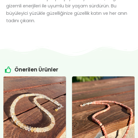
gizemli enerjileri ile uyumlu bir yaşam sürdürün. Bu
büyüleyici yüzükle güzelliğinize güzellik katın ve her anın
tadını çıkarın.
Önerilen Ürünler
Orijinal
Şu
Orijinal
Şu
fiyat:
andaki
fiyat:
andaki
₺4.800,00.
fiyat:
₺12.400,00.
fiyat:
.
₺4.500,00.
₺12.000,00.