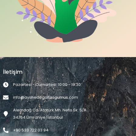
İletişim
Pazartesi - Cumartesi: 10:00 - 19:30
info@ayshedogaltasgumus.com
Alemdağ Cd. Atatürk Mh. Nefis Sk. 5/A
34764 Ümraniye/İstanbul
+90 533 722 03 94