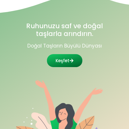
Ruhunuzu saf ve doğal
taşlarla arındırın.
Doğal Taşların Büyülü Dünyası
Keşfet