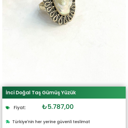
İnci Doğal Taş Gümüş Yüzük
Orijinal
Şu
₺
5.787,00
Fiyat:
fiyat:
andaki
₺6.366,00.
fiyat:
Türkiye'nin her yerine güvenli teslimat