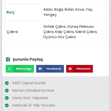
Aslan
,
Boğa
,
İki̇zler
,
Kova
,
Yay
,
Burç
Yengeç
Gırtlak Çakra
,
Güneş Pleksusu
Çakra
Çakra
,
Kalp Çakra
,
Sakral Çakra
,
Üçüncü Göz Çakra
Şununla Paylaş:
WhatsApp
Facebook
Pinterest
%100 Orijinal Ürünler
Hemen Gönderime Hazır
Geniş Ürün Yelpazesi
Sektörde 10 Yıllık Tecrübe