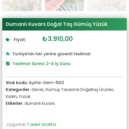
Dumanlı Kuvars Doğal Taş Gümüş Yüzük
Orijinal
Şu
₺
3.910,00
Fiyat:
fiyat:
andaki
₺4.301,00.
fiyat:
Türkiye'nin her yerine güvenli teslimat
₺3.910,00.
Teslimat Süresi: 2-4 İş Günü
Stok kodu:
Ayshe-Gem-1563
Kategoriler:
Genel
,
Gümüş Tasarımlı Doğaltaş Ürünler
,
Kadın
,
Yüzük
Etiketler:
dumanlı kuvars
Uygunluk:
1 adet stokta