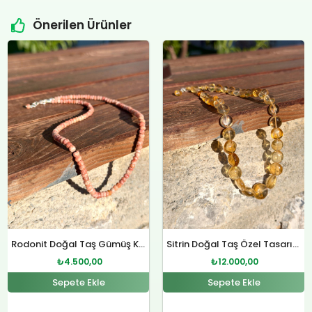
Önerilen Ürünler
Orijinal
Şu
Orijinal
Şu
fiyat:
andaki
fiyat:
andaki
₺4.800,00.
fiyat:
₺12.400,00.
fiyat:
.
₺4.500,00.
₺12.000,00.
Rodonit Doğal Taş Gümüş Kolye
Sitrin Doğal Taş Özel Tasarım Gümüş Kolye
₺
4.500,00
₺
12.000,00
Sepete Ekle
Sepete Ekle