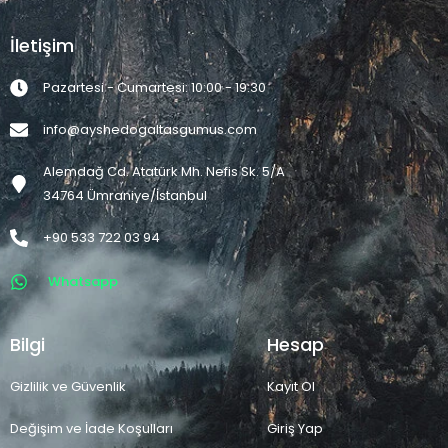
İletişim
Pazartesi - Cumartesi: 10:00 - 19:30
info@ayshedogaltasgumus.com
Alemdağ Cd. Atatürk Mh. Nefis Sk. 5/A
34764 Ümraniye/İstanbul
+90 533 722 03 94
Whatsapp
Bilgi
Hesap
Gizlilik ve Güvenlik
Kayıt Ol
Değişim ve İade Koşulları
Giriş Yap