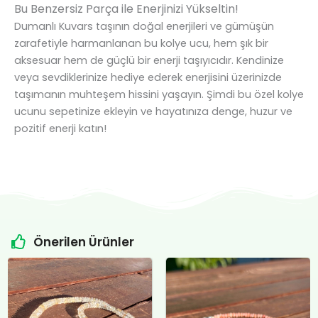
Bu Benzersiz Parça ile Enerjinizi Yükseltin!
Dumanlı Kuvars taşının doğal enerjileri ve gümüşün
zarafetiyle harmanlanan bu kolye ucu, hem şık bir
aksesuar hem de güçlü bir enerji taşıyıcıdır. Kendinize
veya sevdiklerinize hediye ederek enerjisini üzerinizde
taşımanın muhteşem hissini yaşayın. Şimdi bu özel kolye
ucunu sepetinize ekleyin ve hayatınıza denge, huzur ve
pozitif enerji katın!
Önerilen Ürünler
Orijinal
Şu
Orijinal
Şu
fiyat:
andaki
fiyat:
andaki
₺4.800,00.
fiyat:
₺12.400,00.
fiyat:
.
₺4.500,00.
₺12.000,00.