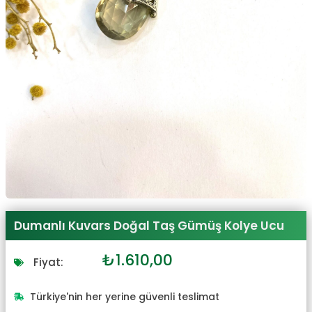
Dumanlı Kuvars Doğal Taş Gümüş Kolye Ucu
Orijinal
Şu
₺
1.610,00
Fiyat:
fiyat:
andaki
₺1.771,00.
fiyat:
Türkiye'nin her yerine güvenli teslimat