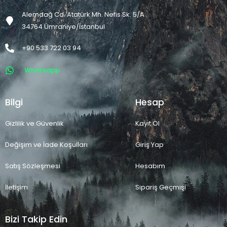
Alemdağ Cd. Atatürk Mh. Nefis Sk. 5/A
34764 Ümraniye/İstanbul
+90 533 722 03 94
Whatsapp
Bilgi
Hesap
Gizlilik ve Güvenlik
Kayıt Ol
Değişim ve İade Koşulları
Giriş Yap
Satış Sözleşmesi
Hesabım
İletişim
Sipariş Geçmişi
Bizi Takip Edin