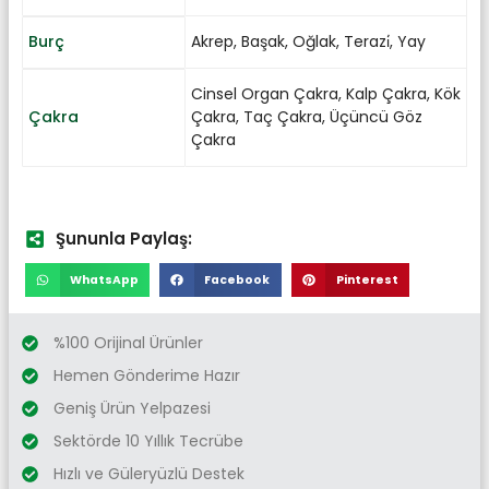
Burç
Akrep
,
Başak
,
Oğlak
,
Terazi̇
,
Yay
Cinsel Organ Çakra
,
Kalp Çakra
,
Kök
Çakra
Çakra
,
Taç Çakra
,
Üçüncü Göz
Çakra
Şununla Paylaş:
WhatsApp
Facebook
Pinterest
%100 Orijinal Ürünler
Hemen Gönderime Hazır
Geniş Ürün Yelpazesi
Sektörde 10 Yıllık Tecrübe
Hızlı ve Güleryüzlü Destek