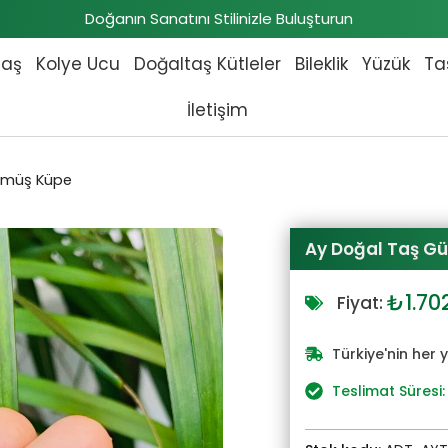
Doğanın Sanatını Stilinizle Buluşturun
taş
Kolye Ucu
Doğaltaş Kütleler
Bileklik
Yüzük
Ta
İletişim
ümüş Küpe
Ay Doğal Taş G
Orijin
₺
1.70
Fiyat:
fiyat:
₺1.87
Türkiye'nin her 
Teslimat Süresi: