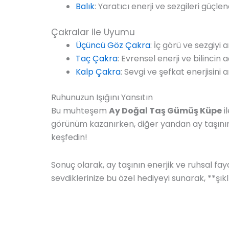
Balık
: Yaratıcı enerji ve sezgileri güçle
Çakralar ile Uyumu
Üçüncü Göz Çakra
: İç görü ve sezgiyi 
Taç Çakra
: Evrensel enerji ve bilinci
Kalp Çakra
: Sevgi ve şefkat enerjisini 
Ruhunuzun Işığını Yansıtın
Bu muhteşem
Ay Doğal Taş Gümüş Küpe
i
görünüm kazanırken, diğer yandan ay taşının 
keşfedin!
Sonuç olarak, ay taşının enerjik ve ruhsal f
sevdiklerinize bu özel hediyeyi sunarak, **şıkl