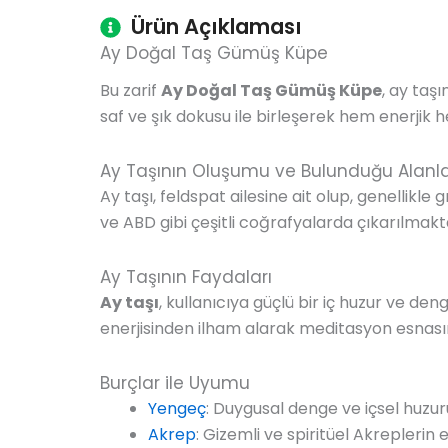
Ürün Açıklaması
Ay Doğal Taş Gümüş Küpe
Bu zarif
Ay Doğal Taş Gümüş Küpe
, ay taş
saf ve şık dokusu ile birleşerek hem enerjik h
Ay Taşının Oluşumu ve Bulunduğu Alanl
Ay taşı, feldspat ailesine ait olup, genellikle
ve ABD gibi çeşitli coğrafyalarda çıkarılmakt
Ay Taşının Faydaları
Ay taşı
, kullanıcıya güçlü bir iç huzur ve den
enerjisinden ilham alarak meditasyon esnasınd
Burçlar ile Uyumu
Yengeç
: Duygusal denge ve içsel huzu
Akrep
: Gizemli ve spiritüel Akreplerin