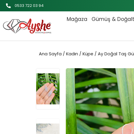
İçeriğe
0533 722 03 94
atla
Mağaza
Gümüş & Doğal
Ana Sayfa
/
Kadın
/
Küpe
/ Ay Doğal Taş G