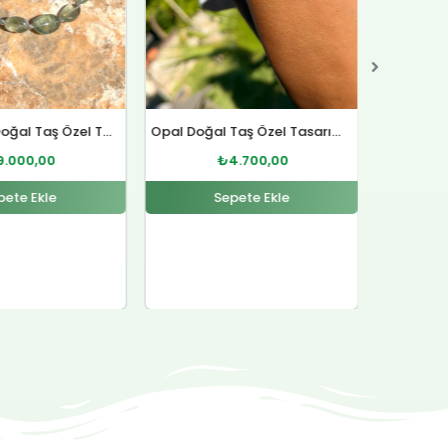
Opal Doğal Taş Özel Tasarım Gümüş Bileklik
Lal Doğal Taş Gümüş Yüzük
Sitrin D
4.700,00
₺
4.500,00
pete Ekle
Sepete Ekle