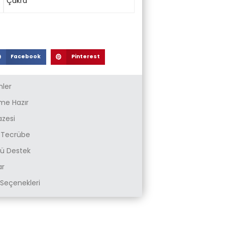
Çakra
Facebook
Pinterest
nler
e Hazır
azesi
k Tecrübe
zlü Destek
ar
Seçenekleri