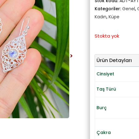
Stok kodu:
ADT-AYT
Kategoriler:
Genel
,
Kadın
,
Küpe
Stokta yok
Ürün Detayları
Cinsiyet
Taş Türü
Burç
Çakra