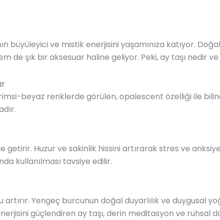
ının büyüleyici ve mistik enerjisini yaşamınıza katıyor. Doğa
em de şık bir aksesuar haline geliyor. Peki, ay taşı nedir ve
ar
 grimsi-beyaz renklerde görülen, opalescent özelliği ile bilin
adır.
ge getirir. Huzur ve sakinlik hissini artırarak stres ve anksi
a kullanılması tavsiye edilir.
ru artırır. Yengeç burcunun doğal duyarlılık ve duygusal y
 enerjisini güçlendiren ay taşı, derin meditasyon ve ruhsal