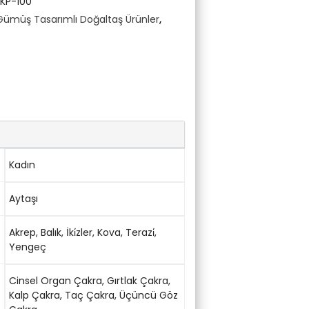
KP-100
Gümüş Tasarımlı Doğaltaş Ürünler
,
Kadın
Aytaşı
Akrep
,
Balık
,
İki̇zler
,
Kova
,
Terazi̇
,
Yengeç
Cinsel Organ Çakra
,
Gırtlak Çakra
,
Kalp Çakra
,
Taç Çakra
,
Üçüncü Göz