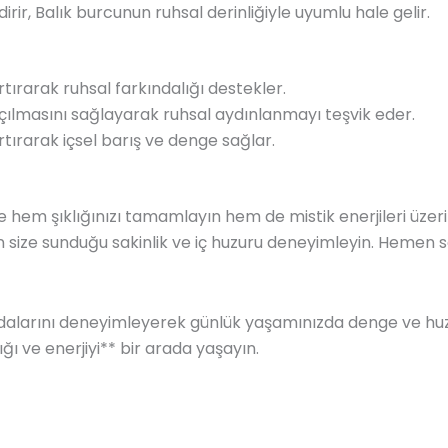
ndirir, Balık burcunun ruhsal derinliğiyle uyumlu hale gelir.
artırarak ruhsal farkındalığı destekler.
n açılmasını sağlayarak ruhsal aydınlanmayı teşvik eder.
artırarak içsel barış ve denge sağlar.
le hem şıklığınızı tamamlayın hem de mistik enerjileri üzerin
size sunduğu sakinlik ve iç huzuru deneyimleyin. Hemen s
aydalarını deneyimleyerek günlük yaşamınızda denge ve huzu
ığı ve enerjiyi** bir arada yaşayın.