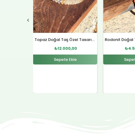
Topaz Doğal Taş Özel Tasarım Gümüş Kolye
Rodonit Doğal Taş Gümüş Kolye
0,00
₺
4.500,00
₺
12.
Ekle
Sepete Ekle
Sepet