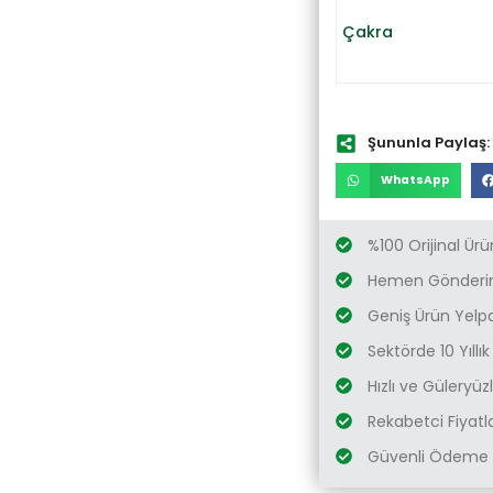
Çakra
Şununla Paylaş:
WhatsApp
%100 Orijinal Ürü
Hemen Gönderim
Geniş Ürün Yelp
Sektörde 10 Yıllı
Hızlı ve Güleryü
Rekabetci Fiyatl
Güvenli Ödeme 