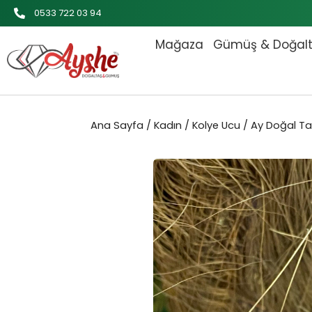
İçeriğe
0533 722 03 94
atla
Mağaza
Gümüş & Doğal
Ana Sayfa
/
Kadın
/
Kolye Ucu
/ Ay Doğal T