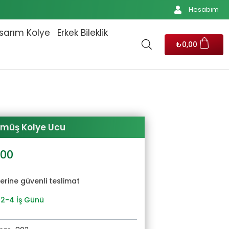
Hesabım
sarım Kolye
Erkek Bileklik
₺
0,00
ümüş Kolye Ucu
al
Şu
,00
andaki
00.
fiyat:
yerine güvenli teslimat
₺828,00.
 2-4 İş Günü