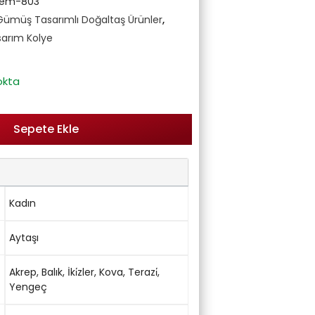
Gem-803
Gümüş Tasarımlı Doğaltaş Ürünler
,
arım Kolye
okta
Sepete Ekle
Kadın
Aytaşı
Akrep
,
Balık
,
İki̇zler
,
Kova
,
Terazi̇
,
Yengeç