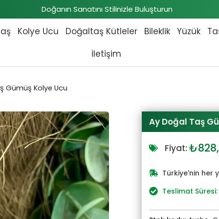
Doğanın Sanatını Stilinizle Buluşturun
taş
Kolye Ucu
Doğaltaş Kütleler
Bileklik
Yüzük
Ta
İletişim
aş Gümüş Kolye Ucu
Ay Doğal Taş G
Orijin
₺
828
Fiyat:
fiyat:
₺911,
Türkiye'nin her 
Teslimat Süresi: