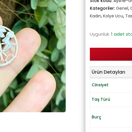
Stok kodu:
Ayshe-
Kategoriler:
Genel
,
Kadın
,
Kolye Ucu
,
Tas
Uygunluk:
1 adet st
Ürün Detayları
Cinsiyet
Taş Türü
Burç