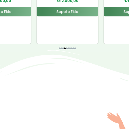
000,00
₺
9.000,00
₺
e Ekle
Sepete Ekle
Se