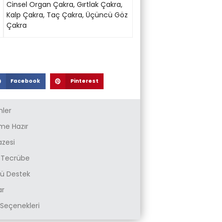
Cinsel Organ Çakra
,
Gırtlak Çakra
,
Kalp Çakra
,
Taç Çakra
,
Üçüncü Göz
Çakra
Facebook
Pinterest
nler
e Hazır
azesi
k Tecrübe
zlü Destek
ar
Seçenekleri