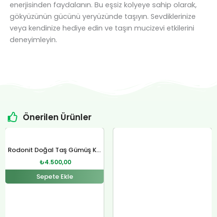
enerjisinden faydalanın. Bu eşsiz kolyeye sahip olarak,
gökyüzünün gücünü yeryüzünde taşıyın. Sevdiklerinize
veya kendinize hediye edin ve taşın mucizevi etkilerini
deneyimleyin.
Önerilen Ürünler
Orijinal
Şu
Orijinal
Şu
fiyat:
andaki
fiyat:
andaki
Rodonit Doğal Taş Gümüş Kolye
₺4.800,00.
fiyat:
₺12.400,00.
fiyat:
₺
4.500,00
.
₺4.500,00.
₺12.000,00.
Sepete Ekle