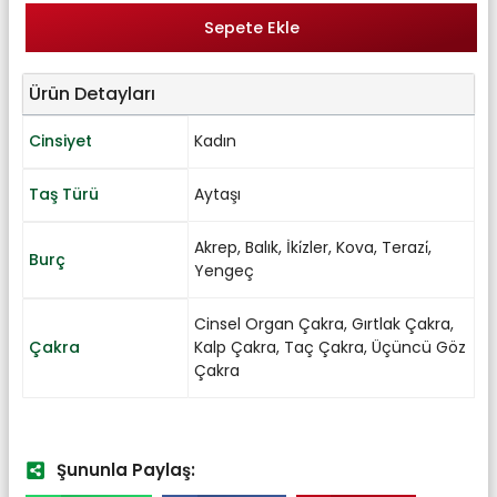
Sepete Ekle
Ürün Detayları
Cinsiyet
Kadın
Taş Türü
Aytaşı
Akrep
,
Balık
,
İki̇zler
,
Kova
,
Terazi̇
,
Burç
Yengeç
Cinsel Organ Çakra
,
Gırtlak Çakra
,
Çakra
Kalp Çakra
,
Taç Çakra
,
Üçüncü Göz
Çakra
Şununla Paylaş: