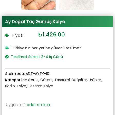
Ay Doğal Taş Gümüş Kolye
Orijinal
Şu
₺
1.426,00
Fiyat:
fiyat:
andaki
₺1.568,00.
fiyat:
Türkiye'nin her yerine güvenli teslimat
₺1.426,00.
Teslimat Süresi: 2-4 İş Günü
Stok kodu:
ADT-AYTK-101
Kategoriler:
Genel
,
Gümüş Tasarımlı Doğaltaş Ürünler
,
Kadın
,
Kolye
,
Tasarım Kolye
Uygunluk:
1 adet stokta