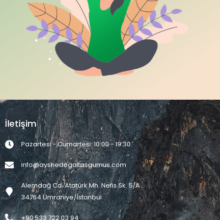
İletişim
Pazartesi - Cumartesi: 10:00 - 19:30
info@ayshedogaltasgumus.com
Alemdağ Cd. Atatürk Mh. Nefis Sk. 5/A
34764 Ümraniye/İstanbul
+90 533 722 03 94