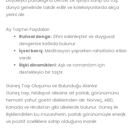
büyüleyici parlaklığına benzer bir ışıltıya sahip bu taş,
dünya genelinde takdir edilir ve koleksiyonlarda sıkça
yerini alır.
Ay Taşı’nın Faydaları
Ruhsal denge:
Zihni sakinleştirir ve duygusal
dengenize katkıda bulunur.
İçsel barış:
Meditasyon yaparken rahatlatıcı etkisi
vardır.
İlişki dinamikleri:
Aşk ve romantizm için
destekleyici bir taştır.
Güneş Taşı Oluşumu ve Bulunduğu Alanlar
Güneş taşı, feldispat ailesine ait parlak, görünümünü
hematit yahut goetit disklerinden alır. Norveç, ABD,
Kanada ve Hindistan gibi ülkelerde bulunur. Güneş ile
ilişkilendirilen bu mücevherin, parlak görünümüyle enerjik
ve pozitif özelliklere sahip olduğuna inanılır.