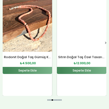
₺4.800,00.
fiyat:
₺12.400,00.
fiyat:
₺
12.000,00
.
₺4.500,00.
₺12.000,00.
Sepete Ekle
Rodonit Doğal Taş Gümüş Kolye
₺
4.500,00
Sepete Ekle