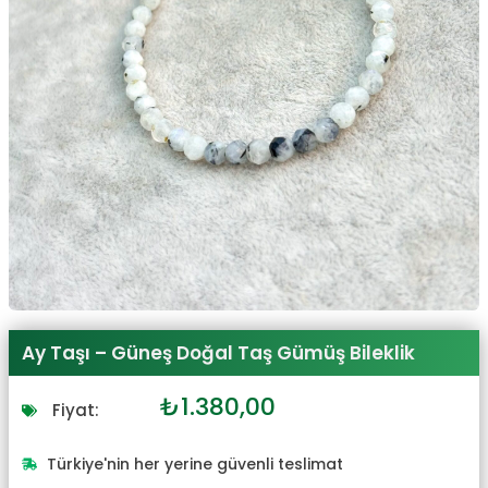
Ay Taşı – Güneş Doğal Taş Gümüş Bileklik
Orijinal
Şu
₺
1.380,00
Fiyat:
fiyat:
andaki
₺1.518,00.
fiyat:
Türkiye'nin her yerine güvenli teslimat