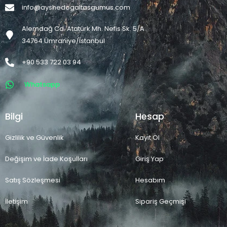
info@ayshedogaltasgumus.com
Alemdağ Cd. Atatürk Mh. Nefis Sk. 5/A
34764 Ümraniye/İstanbul
+90 533 722 03 94
Whatsapp
Bilgi
Hesap
Gizlilik ve Güvenlik
Kayıt Ol
Değişim ve İade Koşulları
Giriş Yap
Satış Sözleşmesi
Hesabım
İletişim
Sipariş Geçmişi