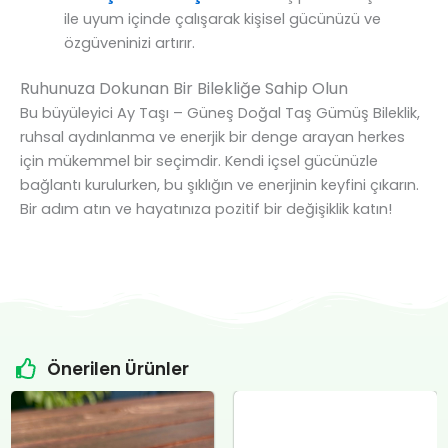
ile uyum içinde çalışarak kişisel gücünüzü ve
özgüveninizi artırır.
Ruhunuza Dokunan Bir Bilekliğe Sahip Olun
Bu büyüleyici Ay Taşı – Güneş Doğal Taş Gümüş Bileklik,
ruhsal aydınlanma ve enerjik bir denge arayan herkes
için mükemmel bir seçimdir. Kendi içsel gücünüzle
bağlantı kurulurken, bu şıklığın ve enerjinin keyfini çıkarın.
Bir adım atın ve hayatınıza pozitif bir değişiklik katın!
Önerilen Ürünler
Orijinal
Şu
Orijinal
Şu
fiyat:
andaki
fiyat:
andaki
Sitrin Doğal Taş Özel Tasarım Gümüş Kolye