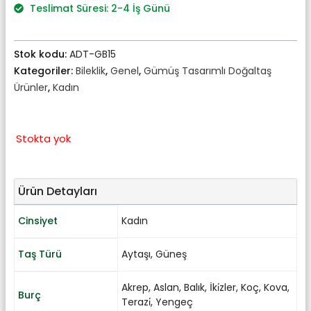
₺1.380,00.
Teslimat Süresi: 2-4 İş Günü
Stok kodu:
ADT-GB15
Kategoriler:
Bileklik
,
Genel
,
Gümüş Tasarımlı Doğaltaş
Ürünler
,
Kadın
Stokta yok
Ürün Detayları
Cinsiyet
Kadın
Taş Türü
Aytaşı
,
Güneş
Akrep
,
Aslan
,
Balık
,
İki̇zler
,
Koç
,
Kova
,
Burç
Terazi̇
,
Yengeç