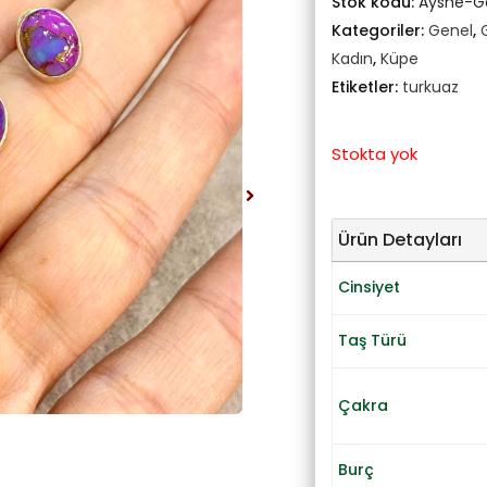
Stok kodu:
Ayshe-G
Kategoriler:
Genel
,
Kadın
,
Küpe
Etiketler:
turkuaz
Stokta yok
Ürün Detayları
Cinsiyet
Taş Türü
Çakra
Burç