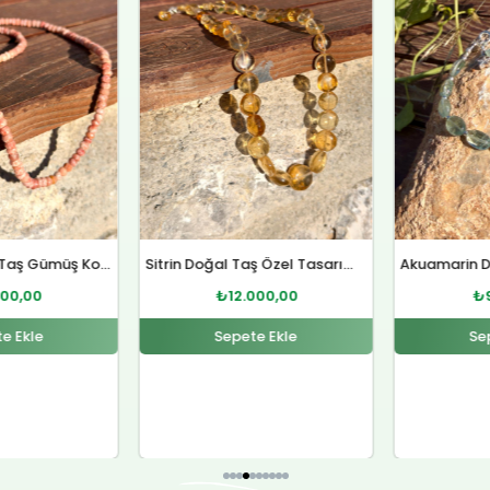
₺12.000,00.
₺9.000,00.
Sitrin Doğal Taş Özel Tasarım Gümüş Kolye
Akuamarin Doğal Taş Özel Tasarım Gümüş Bileklik
000,00
₺
9.000,00
₺
e Ekle
Sepete Ekle
Se