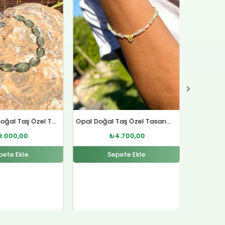
₺4.700,00.
₺4.500,00.
Opal Doğal Taş Özel Tasarım Gümüş Bileklik
Lal Doğal Taş Gümüş Yüzük
Sitrin D
4.700,00
₺
4.500,00
pete Ekle
Sepete Ekle