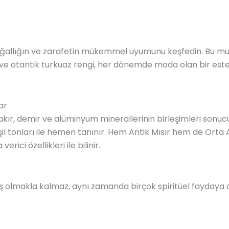
oğallığın ve zarafetin mükemmel uyumunu keşfedin. Bu mu
f ve otantik turkuaz rengi, her dönemde moda olan bir estet
ar
akır, demir ve alüminyum minerallerinin birleşimleri sonucu
şil tonları ile hemen tanınır. Hem Antik Mısır hem de Orta
rici özellikleri ile bilinir.
 olmakla kalmaz, aynı zamanda birçok spiritüel faydaya d