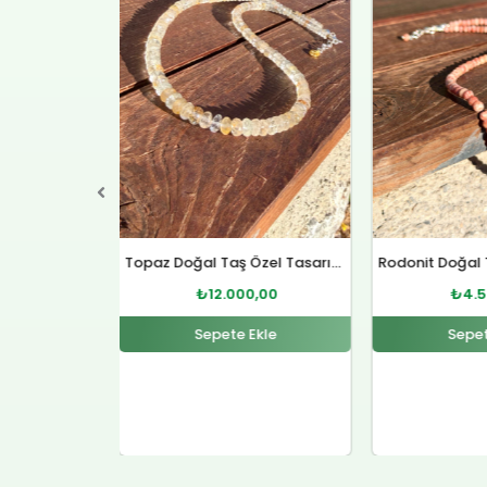
₺12.000,00.
₺4.500,00.
Topaz Doğal Taş Özel Tasarım Gümüş Kolye
Rodonit Doğal Taş Gümüş Kolye
0,00
₺
4.500,00
₺
12.
Ekle
Sepete Ekle
Sepet