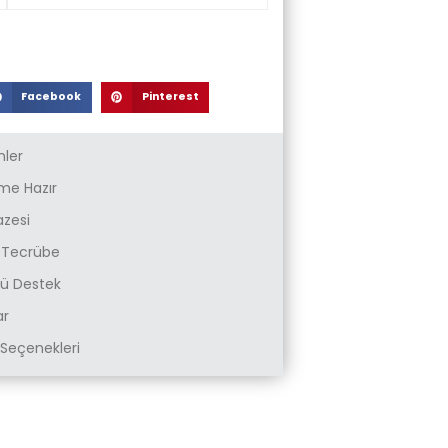
Facebook
Pinterest
nler
e Hazır
azesi
k Tecrübe
zlü Destek
ar
Seçenekleri