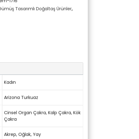
em-1716
Gümüş Tasarımlı Doğaltaş Ürünler
,
Kadın
Arizona Turkuaz
Cinsel Organ Çakra
,
Kalp Çakra
,
Kök
Çakra
Akrep
,
Oğlak
,
Yay