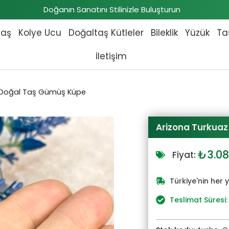
Doğanın Sanatını Stilinizle Buluşturun
taş
Kolye Ucu
Doğaltaş Kütleler
Bileklik
Yüzük
Ta
İletişim
 Doğal Taş Gümüş Küpe
Arizona Turkua
Orijin
₺
3.0
Fiyat:
fiyat:
₺3.39
Türkiye'nin her 
Teslimat Süresi: