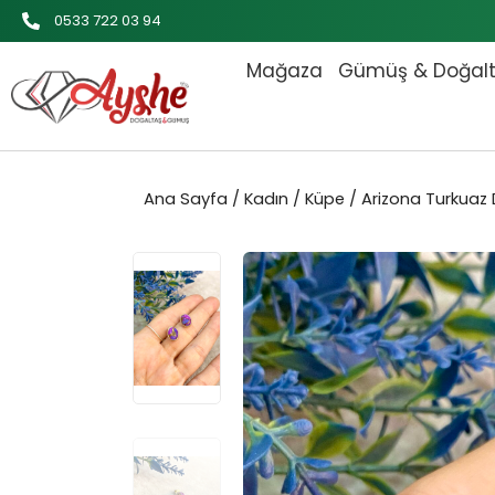
İçeriğe
0533 722 03 94
atla
Mağaza
Gümüş & Doğal
Ana Sayfa
/
Kadın
/
Küpe
/ Arizona Turkuaz