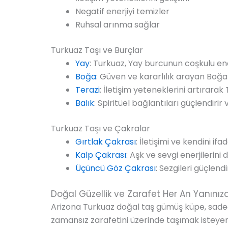
Negatif enerjiyi temizler
Ruhsal arınma sağlar
Turkuaz Taşı ve Burçlar
Yay
: Turkuaz, Yay burcunun coşkulu ene
Boğa
: Güven ve kararlılık arayan Boğa
Terazi
: İletişim yeteneklerini artırar
Balık
: Spiritüel bağlantıları güçlendirir
Turkuaz Taşı ve Çakralar
Gırtlak Çakrası
: İletişimi ve kendini if
Kalp Çakrası
: Aşk ve sevgi enerjilerin
Üçüncü Göz Çakrası
: Sezgileri güçlendi
Doğal Güzellik ve Zarafet Her An Yanınız
Arizona Turkuaz doğal taş gümüş küpe, sadec
zamansız zarafetini üzerinde taşımak isteyen