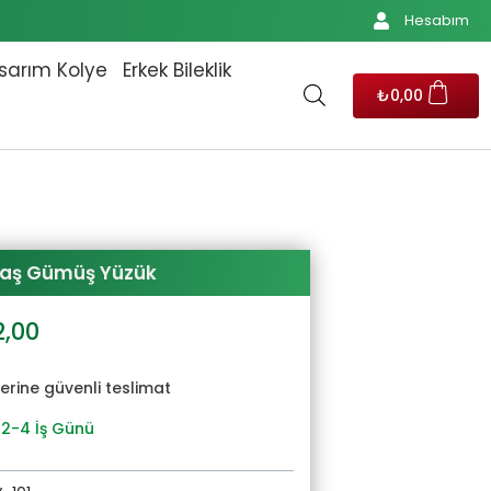
Hesabım
sarım Kolye
Erkek Bileklik
₺
0,00
Taş Gümüş Yüzük
al
Şu
2,00
andaki
2,00.
fiyat:
yerine güvenli teslimat
₺1.702,00.
 2-4 İş Günü