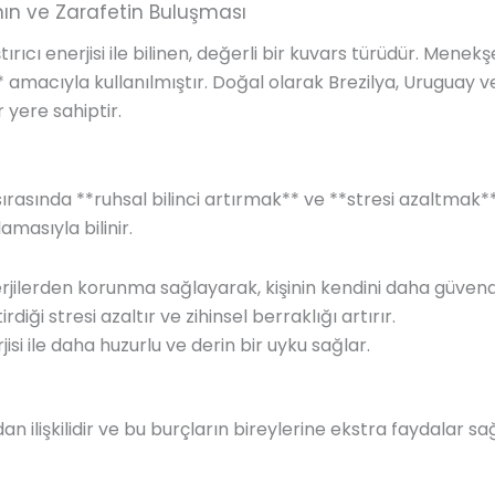
ın ve Zarafetin Buluşması
tırıcı enerjisi ile bilinen, değerli bir kuvars türüdür. Menek
macıyla kullanılmıştır. Doğal olarak Brezilya, Uruguay v
r yere sahiptir.
ırasında **ruhsal bilinci artırmak** ve **stresi azaltmak**
masıyla bilinir.
rjilerden korunma sağlayarak, kişinin kendini daha güven
diği stresi azaltır ve zihinsel berraklığı artırır.
jisi ile daha huzurlu ve derin bir uyku sağlar.
dan ilişkilidir ve bu burçların bireylerine ekstra faydalar sa