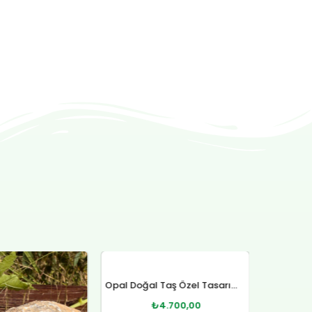
ijinal
Şu
Orijinal
Şu
yat:
andaki
fiyat:
andaki
Opal Doğal Taş Özel Tasarım Gümüş Bileklik
.800,00.
fiyat:
₺4.800,00.
fiyat:
4.700,00