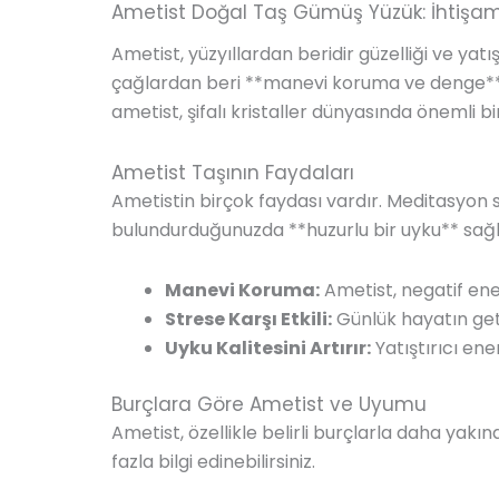
Ametist Doğal Taş Gümüş Yüzük: İhtişam
Ametist, yüzyıllardan beridir güzelliği ve yatış
çağlardan beri **manevi koruma ve denge** a
ametist, şifalı kristaller dünyasında önemli bi
Ametist Taşının Faydaları
Ametistin birçok faydası vardır. Meditasyon s
bulundurduğunuzda **huzurlu bir uyku** sağla
Manevi Koruma:
Ametist, negatif ene
Strese Karşı Etkili:
Günlük hayatın getir
Uyku Kalitesini Artırır:
Yatıştırıcı ener
Burçlara Göre Ametist ve Uyumu
Ametist, özellikle belirli burçlarla daha yakın
fazla bilgi edinebilirsiniz.