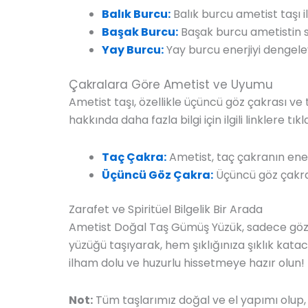
Balık Burcu:
Balık burcu ametist taşı 
Başak Burcu:
Başak burcu ametistin st
Yay Burcu:
Yay burcu enerjiyi dengeleye
Çakralara Göre Ametist ve Uyumu
Ametist taşı, özellikle üçüncü göz çakrası ve t
hakkında daha fazla bilgi için ilgili linklere tıkla
Taç Çakra:
Ametist, taç çakranın enerj
Üçüncü Göz Çakra:
Üçüncü göz çakray
Zarafet ve Spiritüel Bilgelik Bir Arada
Ametist Doğal Taş Gümüş Yüzük, sadece göz alıc
yüzüğü taşıyarak, hem şıklığınıza şıklık kata
ilham dolu ve huzurlu hissetmeye hazır olun!
Not:
Tüm taşlarımız doğal ve el yapımı olup, 