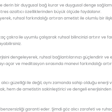
ile derin bir duygusal bağ kurar ve duygusal denge sağlam
res azaltıcı özelliklerinden büyük ölçüde faydalanır.
rek, ruhsal farkındalığı artıran ametist ile olumlu bir ilişki
aç çakra ile uyumlu çalışarak ruhsal bilincinizi artırır ve f
yabilirsiniz.
isini dengeleyerek, ruhsal bağlantılarınızı güçlendirir ve 
ı açar ve meditasyon sırasında manevi farkındalığı artırı
ı güzelliği ile değil, aynı zamanda sahip olduğu enerji ve şi
cak, hem de ametistin sakinleştirici ve dengeli enerjisind
benzersizliği garanti eder. Şimdi göz alıcı zarafeti ve ru