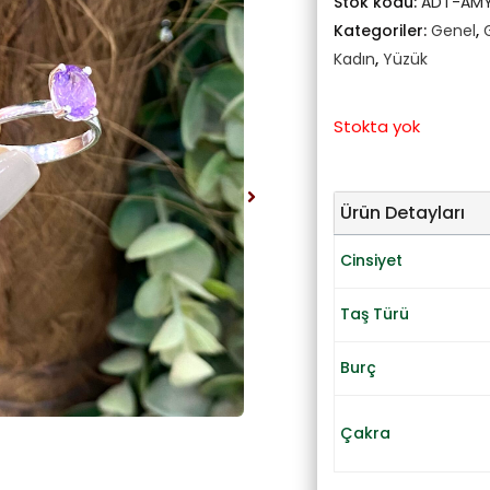
Stok kodu:
ADT-AMY
Kategoriler:
Genel
,
Kadın
,
Yüzük
Stokta yok
Ürün Detayları
Cinsiyet
Taş Türü
Burç
Çakra