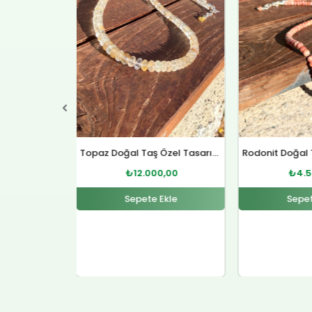
₺12.000,00.
₺4.500,00.
Topaz Doğal Taş Özel Tasarım Gümüş Kolye
Rodonit Doğal Taş Gümüş Kolye
0,00
₺
4.500,00
₺
12.
Ekle
Sepete Ekle
Sepet