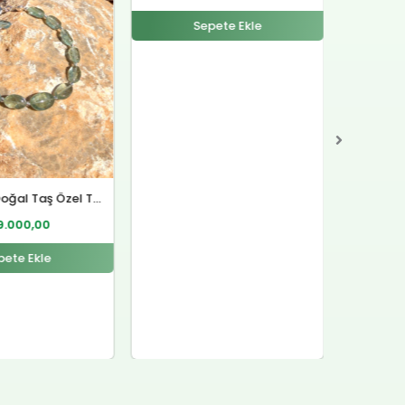
₺4.700,00.
₺4.500,00.
pete Ekle
Lal Doğal Taş Gümüş Yüzük
Sitrin D
₺
4.500,00
Sepete Ekle