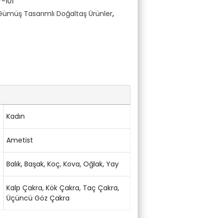
-101
Gümüş Tasarımlı Doğaltaş Ürünler
,
Kadın
Ametist
Balık
,
Başak
,
Koç
,
Kova
,
Oğlak
,
Yay
Kalp Çakra
,
Kök Çakra
,
Taç Çakra
,
Üçüncü Göz Çakra