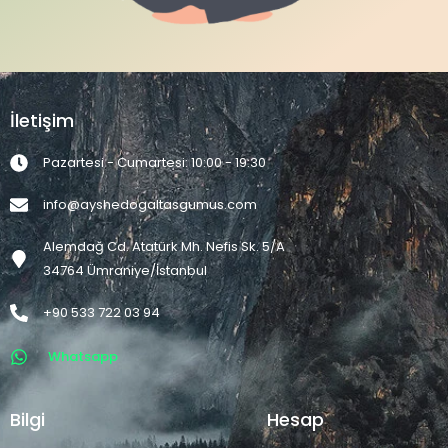
İletişim
Pazartesi - Cumartesi: 10:00 - 19:30
info@ayshedogaltasgumus.com
Alemdağ Cd. Atatürk Mh. Nefis Sk. 5/A
34764 Ümraniye/İstanbul
+90 533 722 03 94
Whatsapp
Bilgi
Hesap