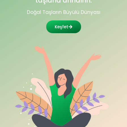
taşlarla arındırın.
Doğal Taşların Büyülü Dünyası
Keşfet