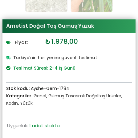
Ametist Doğal Taş Gümüş Yüzük
Orijinal
Şu
₺
1.978,00
Fiyat:
fiyat:
andaki
₺2.176,00.
fiyat:
Türkiye'nin her yerine güvenli teslimat
₺1.978,00.
Teslimat Süresi: 2-4 İş Günü
Stok kodu:
Ayshe-Gem-1784
Kategoriler:
Genel
,
Gümüş Tasarımlı Doğaltaş Ürünler
,
Kadın
,
Yüzük
Uygunluk:
1 adet stokta