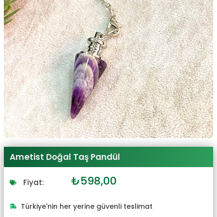
Ametist Doğal Taş Pandül
Orijinal
Şu
₺
598,00
Fiyat:
fiyat:
andaki
₺658,00.
fiyat:
Türkiye'nin her yerine güvenli teslimat