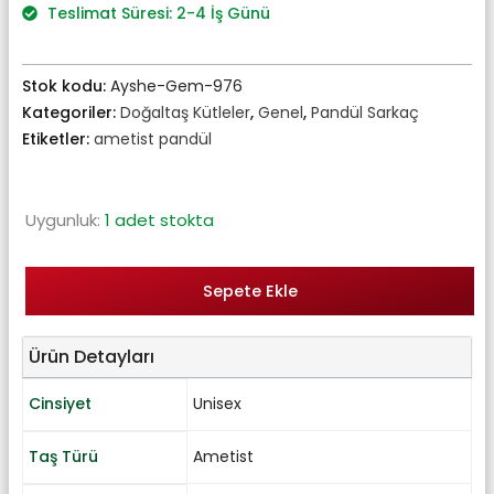
₺598,00.
Teslimat Süresi: 2-4 İş Günü
Stok kodu:
Ayshe-Gem-976
Kategoriler:
Doğaltaş Kütleler
,
Genel
,
Pandül Sarkaç
Etiketler:
ametist pandül
Uygunluk:
1 adet stokta
Sepete Ekle
Ürün Detayları
Cinsiyet
Unisex
Taş Türü
Ametist