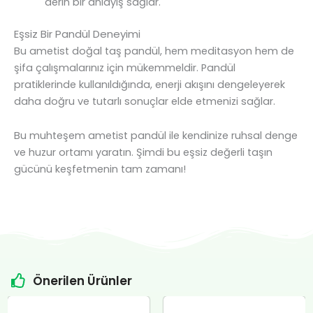
derin bir anlayış sağlar.
Eşsiz Bir Pandül Deneyimi
Bu ametist doğal taş pandül, hem meditasyon hem de
şifa çalışmalarınız için mükemmeldir. Pandül
pratiklerinde kullanıldığında, enerji akışını dengeleyerek
daha doğru ve tutarlı sonuçlar elde etmenizi sağlar.
Bu muhteşem ametist pandül ile kendinize ruhsal denge
ve huzur ortamı yaratın. Şimdi bu eşsiz değerli taşın
gücünü keşfetmenin tam zamanı!
Önerilen Ürünler
Orijinal
Şu
Orijinal
Şu