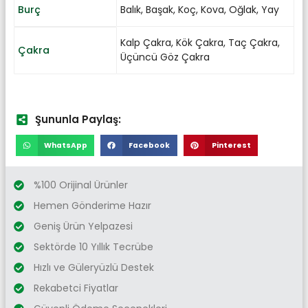
Burç
Balık
,
Başak
,
Koç
,
Kova
,
Oğlak
,
Yay
Kalp Çakra
,
Kök Çakra
,
Taç Çakra
,
Çakra
Üçüncü Göz Çakra
Şununla Paylaş:
WhatsApp
Facebook
Pinterest
%100 Orijinal Ürünler
Hemen Gönderime Hazır
Geniş Ürün Yelpazesi
Sektörde 10 Yıllık Tecrübe
Hızlı ve Güleryüzlü Destek
Rekabetci Fiyatlar