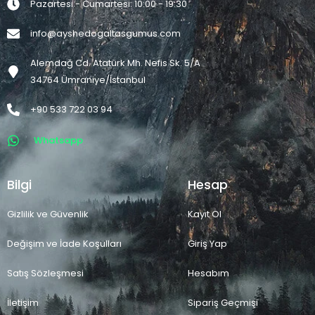
Pazartesi - Cumartesi: 10:00 - 19:30
info@ayshedogaltasgumus.com
Alemdağ Cd. Atatürk Mh. Nefis Sk. 5/A
34764 Ümraniye/İstanbul
+90 533 722 03 94
Whatsapp
Bilgi
Hesap
Gizlilik ve Güvenlik
Kayıt Ol
Değişim ve İade Koşulları
Giriş Yap
Satış Sözleşmesi
Hesabım
İletişim
Sipariş Geçmişi