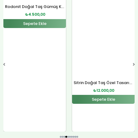
fiyat:
andaki
fiyat:
andaki
Rodonit Doğal Taş Gümüş Kolye
₺4.800,00.
fiyat:
₺12.400,00.
fiyat:
₺
4.500,00
.
₺4.500,00.
₺12.000,00.
Sepete Ekle
Sitrin Doğal Taş Özel Tasarım Gümüş Kolye
₺
12.000,00
Sepete Ekle