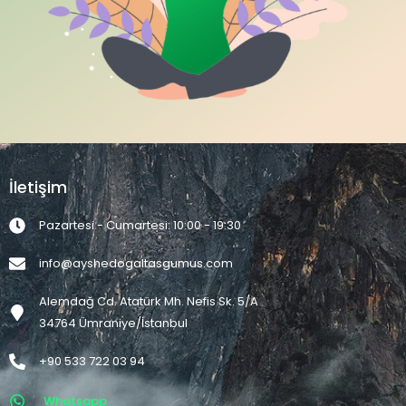
İletişim
Pazartesi - Cumartesi: 10:00 - 19:30
info@ayshedogaltasgumus.com
Alemdağ Cd. Atatürk Mh. Nefis Sk. 5/A
34764 Ümraniye/İstanbul
+90 533 722 03 94
Whatsapp