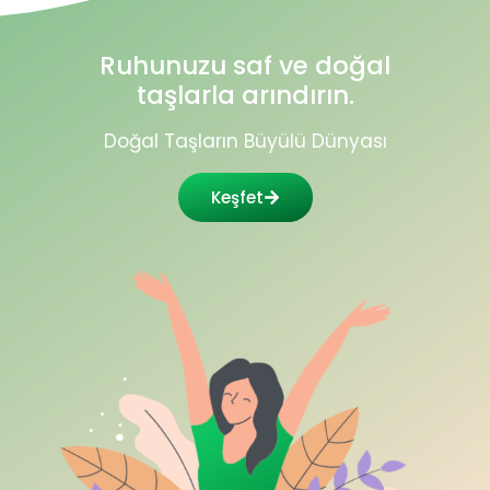
Ruhunuzu saf ve doğal
taşlarla arındırın.
Doğal Taşların Büyülü Dünyası
Keşfet