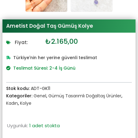
Ametist Doğal Taş Gümüş Kolye
Orijinal
Şu
₺
2.165,00
Fiyat:
fiyat:
andaki
₺2.382,00.
fiyat:
Türkiye'nin her yerine güvenli teslimat
₺2.165,00.
Teslimat Süresi: 2-4 İş Günü
Stok kodu:
ADT-GK11
Kategoriler:
Genel
,
Gümüş Tasarımlı Doğaltaş Ürünler
,
Kadın
,
Kolye
Uygunluk:
1 adet stokta