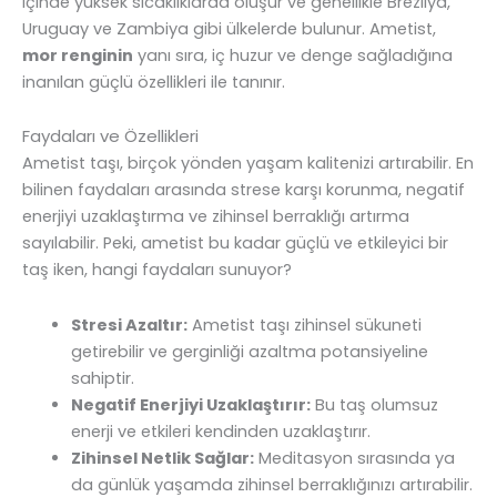
içinde yüksek sıcaklıklarda oluşur ve genellikle Brezilya,
Uruguay ve Zambiya gibi ülkelerde bulunur. Ametist,
mor renginin
yanı sıra, iç huzur ve denge sağladığına
inanılan güçlü özellikleri ile tanınır.
Faydaları ve Özellikleri
Ametist taşı, birçok yönden yaşam kalitenizi artırabilir. En
bilinen faydaları arasında strese karşı korunma, negatif
enerjiyi uzaklaştırma ve zihinsel berraklığı artırma
sayılabilir. Peki, ametist bu kadar güçlü ve etkileyici bir
taş iken, hangi faydaları sunuyor?
Stresi Azaltır:
Ametist taşı zihinsel sükuneti
getirebilir ve gerginliği azaltma potansiyeline
sahiptir.
Negatif Enerjiyi Uzaklaştırır:
Bu taş olumsuz
enerji ve etkileri kendinden uzaklaştırır.
Zihinsel Netlik Sağlar:
Meditasyon sırasında ya
da günlük yaşamda zihinsel berraklığınızı artırabilir.