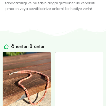
zanaatkarlığı ve bu taşın doğal güzellikleri ile kendinizi
şımartın veya sevdiklerinize anlamlı bir hediye verin!
Önerilen Ürünler
Orijinal
Şu
Orijinal
Şu
fiyat:
andaki
fiyat:
andaki
Sitrin Doğal Taş Özel Tasarım Gümüş Kolye
₺4.800,00.
fiyat:
₺12.400,00.
fiyat:
₺
12.000,00
.
₺4.500,00.
₺12.000,00.
Sepete Ekle