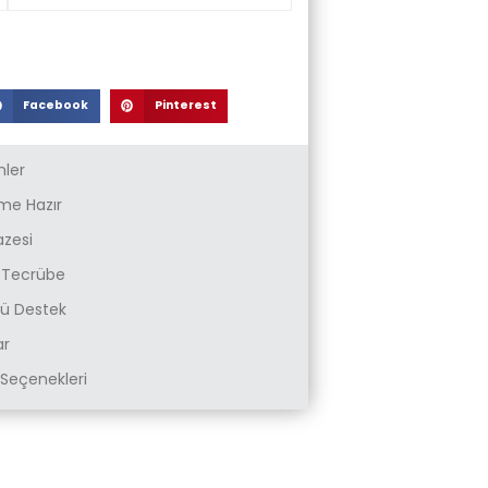
Facebook
Pinterest
nler
e Hazır
azesi
k Tecrübe
zlü Destek
ar
Seçenekleri