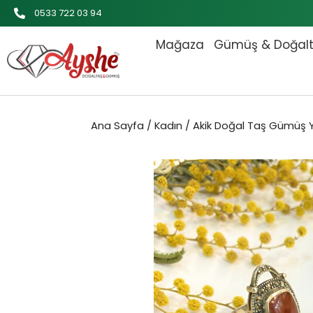
İçeriğe
0533 722 03 94
atla
Mağaza
Gümüş & Doğal
Ana Sayfa
/
Kadın
/ Akik Doğal Taş Gümüş 