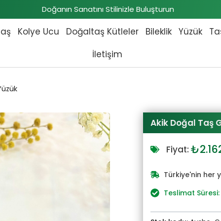
Doğanın Sanatını Stilinizle Buluşturun
taş
Kolye Ucu
Doğaltaş Kütleler
Bileklik
Yüzük
Ta
İletişim
Yüzük
Akik Doğal Taş
Orijin
₺
2.16
Fiyat:
fiyat:
₺2.37
Türkiye'nin her 
Teslimat Süresi: