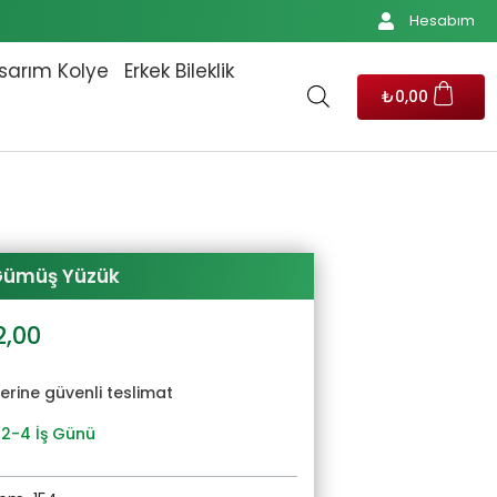
Hesabım
sarım Kolye
Erkek Bileklik
₺
0,00
 Gümüş Yüzük
al
Şu
2,00
andaki
8,00.
fiyat:
yerine güvenli teslimat
₺2.162,00.
 2-4 İş Günü