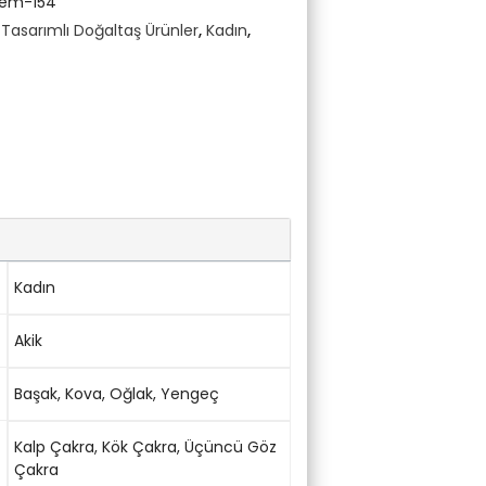
em-154
asarımlı Doğaltaş Ürünler
,
Kadın
,
Kadın
Akik
Başak
,
Kova
,
Oğlak
,
Yengeç
Kalp Çakra
,
Kök Çakra
,
Üçüncü Göz
Çakra