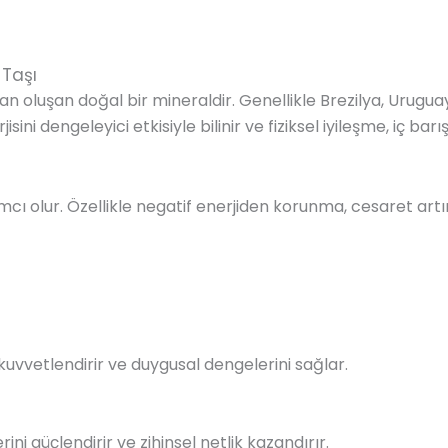
 Taşı
dan oluşan doğal bir mineraldir. Genellikle Brezilya, Urugu
ni dengeleyici etkisiyle bilinir ve fiziksel iyileşme, iç barış
mcı olur. Özellikle negatif enerjiden korunma, cesaret ar
i kuvvetlendirir ve duygusal dengelerini sağlar.
lerini güçlendirir ve zihinsel netlik kazandırır.