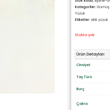
Stok kodu:
Ayshe-G
Kategoriler:
Gümüş T
Yüzük
Etiketler:
akik yüzük
Stokta yok
Ürün Detayları
Cinsiyet
Taş Türü
Burç
Çakra