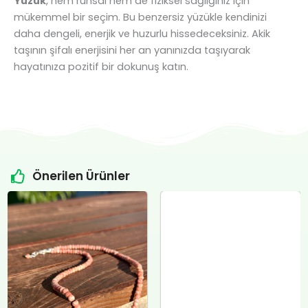
Yüzük
, hem ruhsal hem de fiziksel sağlığınız için
mükemmel bir seçim. Bu benzersiz yüzükle kendinizi
daha dengeli, enerjik ve huzurlu hissedeceksiniz. Akik
taşının şifalı enerjisini her an yanınızda taşıyarak
hayatınıza pozitif bir dokunuş katın.
Önerilen Ürünler
Orijinal
Şu
Orijinal
Şu
fiyat:
andaki
fiyat:
andaki
₺4.800,00.
fiyat:
₺12.400,00.
fiyat:
.
₺4.500,00.
₺12.000,00.