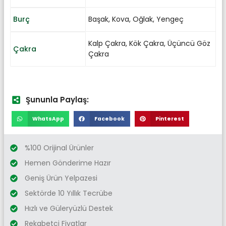
Burç
Başak
,
Kova
,
Oğlak
,
Yengeç
Kalp Çakra
,
Kök Çakra
,
Üçüncü Göz
Çakra
Çakra
Şununla Paylaş:
WhatsApp
Facebook
Pinterest
%100 Orijinal Ürünler
Hemen Gönderime Hazır
Geniş Ürün Yelpazesi
Sektörde 10 Yıllık Tecrübe
Hızlı ve Güleryüzlü Destek
Rekabetci Fiyatlar