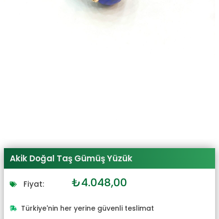
Akik Doğal Taş Gümüş Yüzük
Orijinal
Şu
₺
4.048,00
Fiyat:
fiyat:
andaki
₺4.453,00.
fiyat:
Türkiye'nin her yerine güvenli teslimat