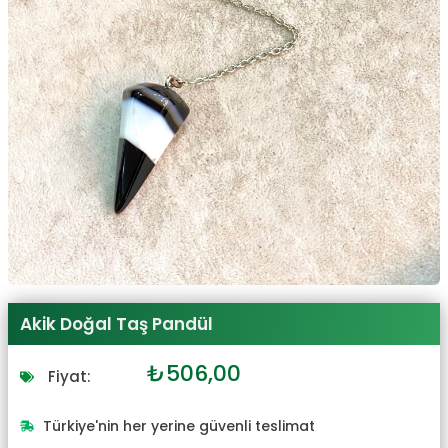
Akik Doğal Taş Pandül
Orijinal
Şu
₺
506,00
Fiyat:
fiyat:
andaki
₺557,00.
fiyat:
Türkiye'nin her yerine güvenli teslimat