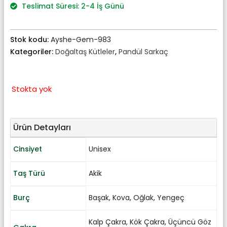
₺506,00.
Teslimat Süresi: 2-4 İş Günü
Stok kodu:
Ayshe-Gem-983
Kategoriler:
Doğaltaş Kütleler
,
Pandül Sarkaç
Stokta yok
Ürün Detayları
Cinsiyet
Unisex
Taş Türü
Akik
Burç
Başak
,
Kova
,
Oğlak
,
Yengeç
Kalp Çakra
,
Kök Çakra
,
Üçüncü Göz