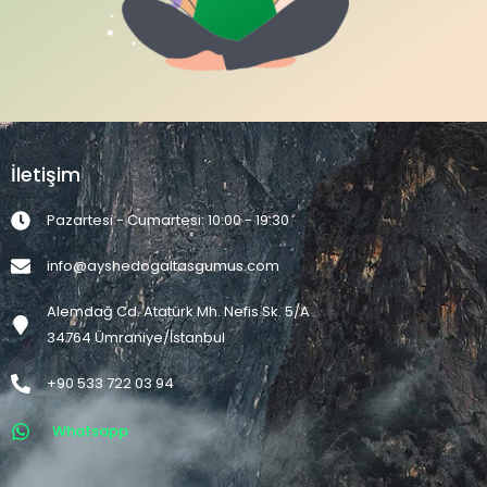
İletişim
Pazartesi - Cumartesi: 10:00 - 19:30
info@ayshedogaltasgumus.com
Alemdağ Cd. Atatürk Mh. Nefis Sk. 5/A
34764 Ümraniye/İstanbul
+90 533 722 03 94
Whatsapp