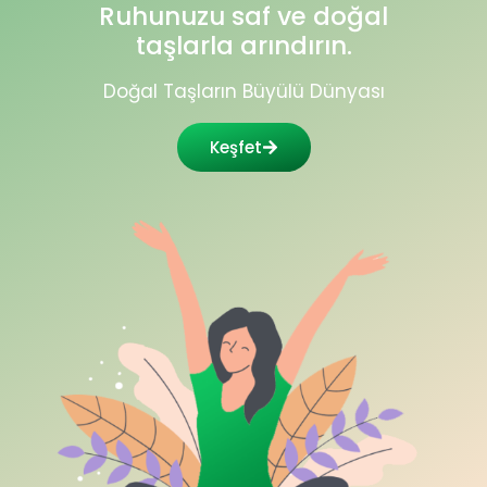
Ruhunuzu saf ve doğal
taşlarla arındırın.
Doğal Taşların Büyülü Dünyası
Keşfet