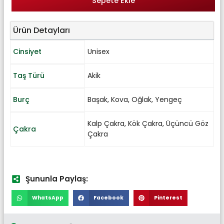
Sepete Ekle
Ürün Detayları
Cinsiyet
Unisex
Taş Türü
Akik
Burç
Başak
,
Kova
,
Oğlak
,
Yengeç
Kalp Çakra
,
Kök Çakra
,
Üçüncü Göz
Çakra
Çakra
Şununla Paylaş:
WhatsApp
Facebook
Pinterest