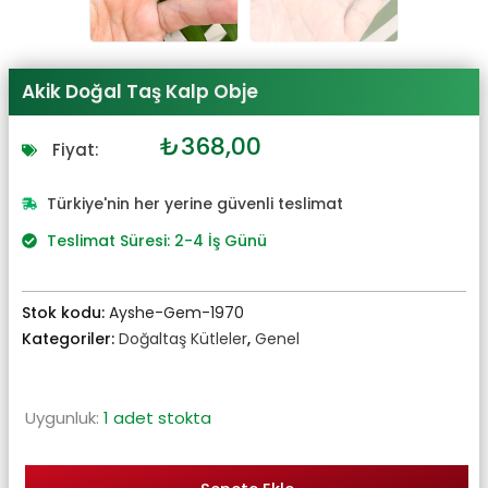
Akik Doğal Taş Kalp Obje
Orijinal
Şu
₺
368,00
Fiyat:
fiyat:
andaki
₺405,00.
fiyat:
Türkiye'nin her yerine güvenli teslimat
₺368,00.
Teslimat Süresi: 2-4 İş Günü
Stok kodu:
Ayshe-Gem-1970
Kategoriler:
Doğaltaş Kütleler
,
Genel
Uygunluk:
1 adet stokta