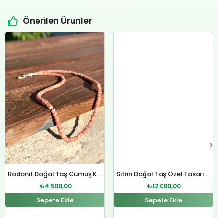
Önerilen Ürünler
Orijinal
Şu
Orijinal
Şu
fiyat:
andaki
fiyat:
andaki
Sitrin Doğal Taş Özel Tasarım Gümüş Kolye
₺4.800,00.
fiyat:
₺12.400,00.
fiyat:
₺
12.000,00
.
₺4.500,00.
₺12.000,00.
Sepete Ekle
Rodonit Doğal Taş Gümüş Kolye
₺
4.500,00
Sepete Ekle