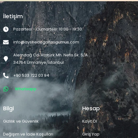
İletişim
Pazartesi - Cumartesi: 10:00 - 19:30
info@ayshedogaltasgumus.com
Alemdağ Cd. Atatürk Mh. Nefis Sk. 5/A
34764 Ümraniye/İstanbul
+90 533 722 03 94
Whatsapp
Bilgi
Hesap
Gizlilik ve Güvenlik
Kayıt Ol
Değişim ve İade Koşulları
Giriş Yap