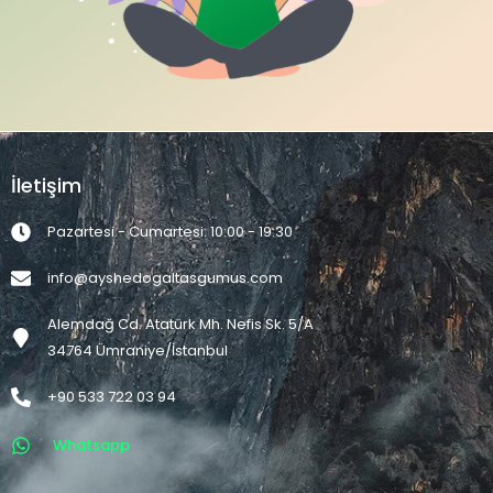
İletişim
Pazartesi - Cumartesi: 10:00 - 19:30
info@ayshedogaltasgumus.com
Alemdağ Cd. Atatürk Mh. Nefis Sk. 5/A
34764 Ümraniye/İstanbul
+90 533 722 03 94
Whatsapp