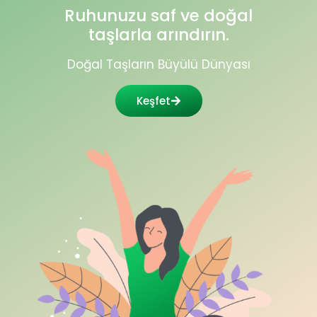
Ruhunuzu saf ve doğal
taşlarla arındırın.
Doğal Taşların Büyülü Dünyası
Keşfet