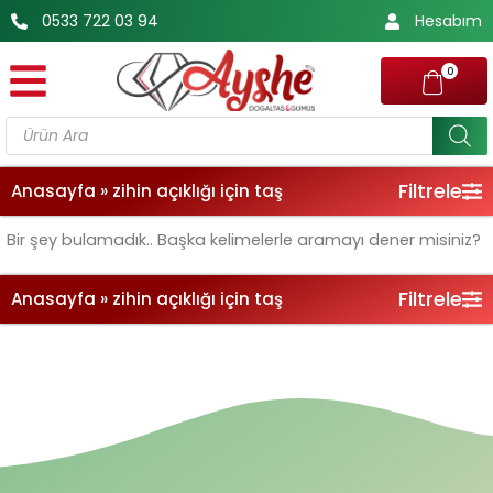
İçeriğe
0533 722 03 94
Hesabım
atla
0
Products
search
Filtrele
Anasayfa
»
zihin açıklığı için taş
Bir şey bulamadık.. Başka kelimelerle aramayı dener misiniz?
Filtrele
Anasayfa
»
zihin açıklığı için taş