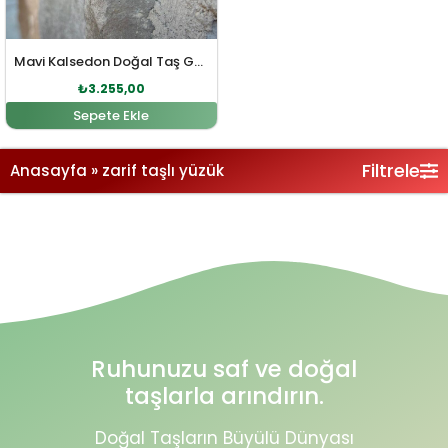
Mavi Kalsedon Doğal Taş Gümüş Yüzük
₺
3.255,00
Sepete Ekle
Filtrele
Anasayfa
»
zarif taşlı yüzük
Ruhunuzu saf ve doğal
taşlarla arındırın.
Doğal Taşların Büyülü Dünyası