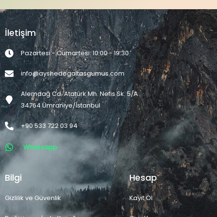
İletişim
Pazartesi - Cumartesi: 10:00 - 19:30
info@ayshedogaltasgumus.com
Alemdağ Cd. Atatürk Mh. Nefis Sk. 5/A
34764 Ümraniye/İstanbul
+90 533 722 03 94
Whatsapp
Bilgi
Hesap
Gizlilik ve Güvenlik
Kayıt Ol