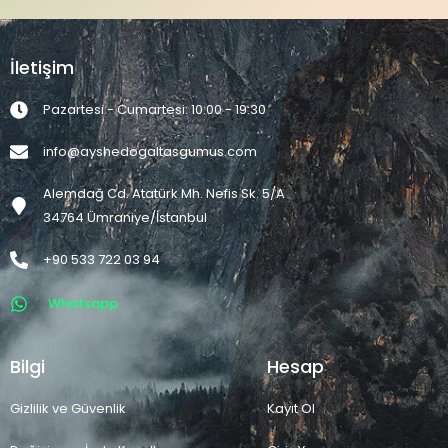
İletişim
Pazartesi - Cumartesi: 10:00 - 19:30
info@ayshedogaltasgumus.com
Alemdağ Cd. Atatürk Mh. Nefis Sk. 5/A
34764 Ümraniye/İstanbul
+90 533 722 03 94
Whatsapp
Bilgi
Hesap
Gizlilik ve Güvenlik
Kayıt Ol