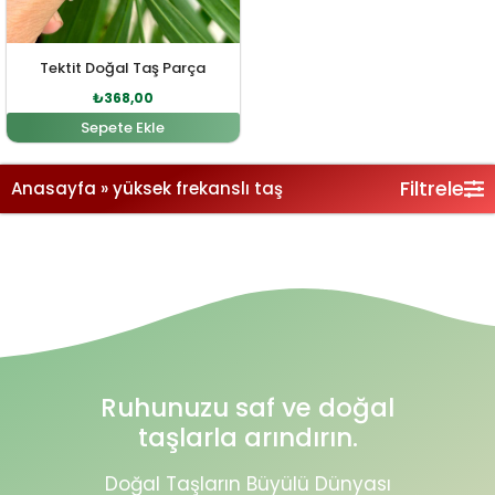
Tektit Doğal Taş Parça
₺
368,00
Sepete Ekle
Filtrele
Anasayfa
»
yüksek frekanslı taş
Ruhunuzu saf ve doğal
taşlarla arındırın.
Doğal Taşların Büyülü Dünyası