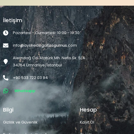
İletişim
Pazartesi - Cumartesi: 10:00 - 19:30
info@ayshedogaltasgumus.com
Alemdağ Cd. Atatürk Mh. Nefis Sk. 5/A
34764 Ümraniye/İstanbul
+90 533 722 03 94
Whatsapp
Bilgi
Hesap
Gizlilik ve Güvenlik
Kayıt Ol