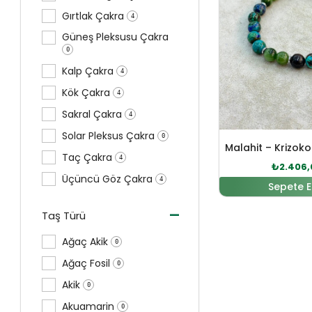
Gırtlak Çakra
4
Güneş Pleksusu Çakra
0
Kalp Çakra
4
Kök Çakra
4
Sakral Çakra
4
Solar Pleksus Çakra
0
Taç Çakra
4
₺
2.406,
Üçüncü Göz Çakra
4
Sepete E
-
Taş Türü
Ağaç Akik
0
Ağaç Fosil
0
Akik
0
Akuamarin
0