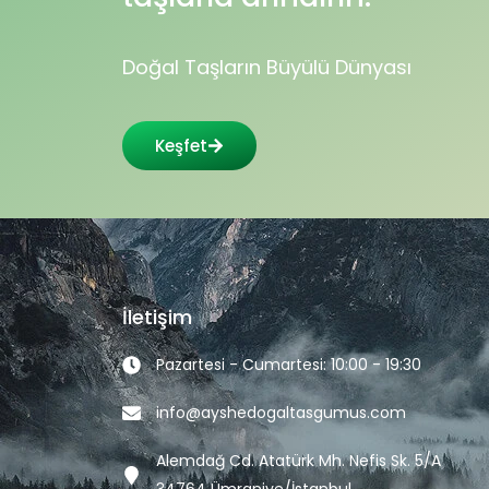
Doğal Taşların Büyülü Dünyası
Keşfet
İletişim
Pazartesi - Cumartesi: 10:00 - 19:30
info@ayshedogaltasgumus.com
Alemdağ Cd. Atatürk Mh. Nefis Sk. 5/A