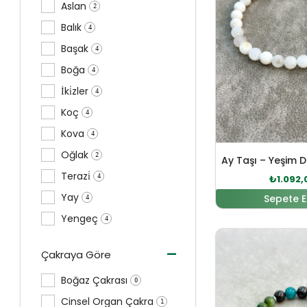
Aslan
2
Balık
4
Başak
4
Boğa
4
İki̇zler
4
Koç
4
Kova
4
Oğlak
2
Terazi̇
4
₺
1.092,
Yay
Sepete E
4
Yengeç
4
Orijinal 
-
Çakraya Göre
Boğaz Çakrası
0
Cinsel Organ Çakra
1