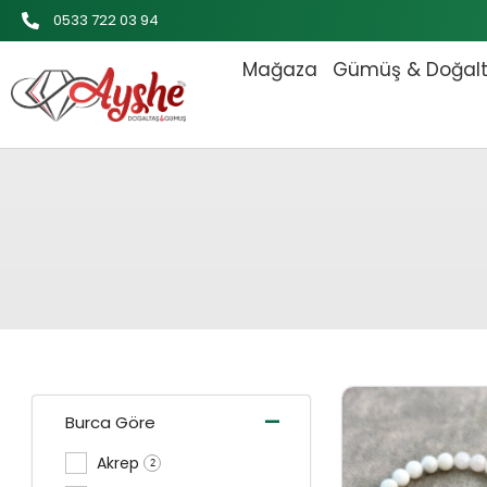
İçeriğe
0533 722 03 94
atla
Mağaza
Gümüş & Doğal
Orijinal 
-
Burca Göre
Akrep
2