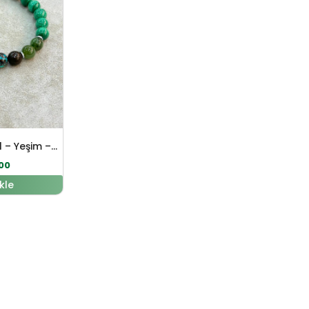
Malahit – Krizokol – Yeşim – Azurit Doğal Taş Bileklik
00
kle