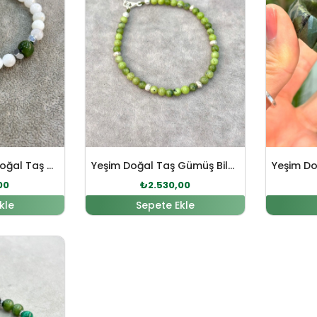
Ay Taşı – Yeşim Doğal Taş Bileklik
Yeşim Doğal Taş Gümüş Bileklik
00
₺
2.530,00
kle
Sepete Ekle
fiyat: ₺2.646,00.
Şu andaki fiyat: ₺2.406,00.