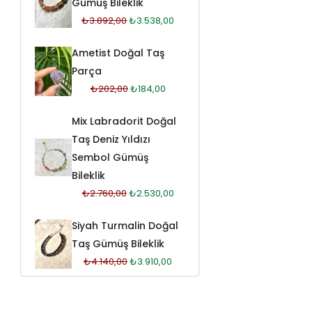
Gümüş Bileklik
₺
3.892,00
₺
3.538,00
Ametist Doğal Taş
Parça
₺
202,00
₺
184,00
Mix Labradorit Doğal
Taş Deniz Yıldızı
Sembol Gümüş
Bileklik
₺
2.760,00
₺
2.530,00
Siyah Turmalin Doğal
Taş Gümüş Bileklik
₺
4.140,00
₺
3.910,00