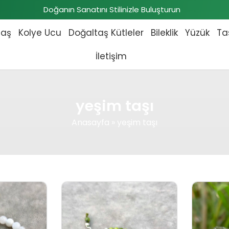
Doğanın Sanatını Stilinizle Buluşturun
taş
Kolye Ucu
Doğaltaş Kütleler
Bileklik
Yüzük
Ta
İletişim
yeşim taşı
Anasayfa
»
yeşim taşı
fiyat: ₺1.196,00.
Şu andaki fiyat: ₺1.092,00.
Orijinal fiyat: ₺2.806,00.
Şu andaki fiyat: ₺2.530,00