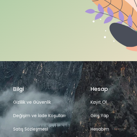
Bilgi
Hesap
Gizlilik ve Güvenlik
Kayıt Ol
Değişim ve İade Koşulları
Giriş Yap
Satış Sözleşmesi
Hesabım