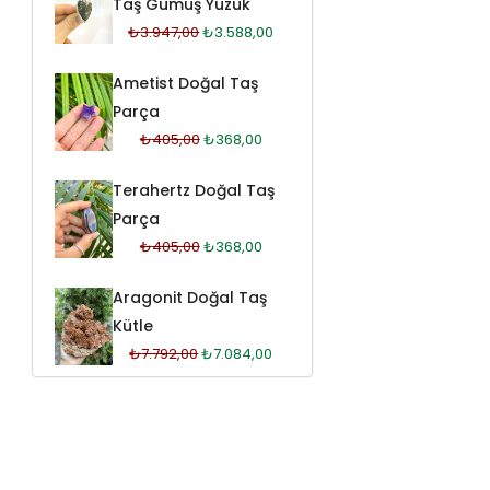
Taş Gümüş Yüzük
₺
3.947,00
₺
3.588,00
Ametist Doğal Taş
Parça
₺
405,00
₺
368,00
Terahertz Doğal Taş
Parça
₺
405,00
₺
368,00
Aragonit Doğal Taş
Kütle
₺
7.792,00
₺
7.084,00