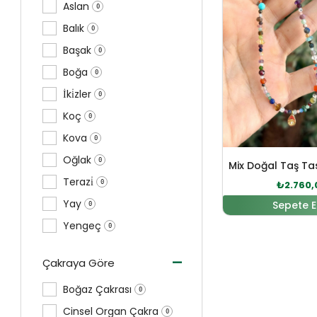
Aslan
0
Balık
0
Başak
0
Boğa
0
İki̇zler
0
Koç
0
Kova
0
Oğlak
0
Terazi̇
0
₺
2.760,
Yay
Sepete E
0
Yengeç
0
-
Çakraya Göre
Boğaz Çakrası
0
Cinsel Organ Çakra
0