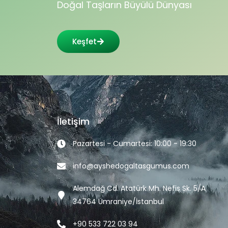
Doğal Taşların Büyülü Dünyası
Keşfet
İletişim
Pazartesi - Cumartesi: 10:00 - 19:30
info@ayshedogaltasgumus.com
Alemdağ Cd. Atatürk Mh. Nefis Sk. 5/A
34764 Ümraniye/İstanbul
+90 533 722 03 94