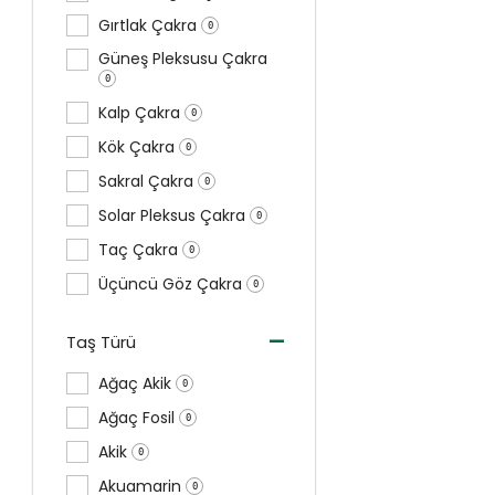
Gırtlak Çakra
0
Güneş Pleksusu Çakra
0
Kalp Çakra
0
Kök Çakra
0
Sakral Çakra
0
Solar Pleksus Çakra
0
Taç Çakra
0
Üçüncü Göz Çakra
0
-
Taş Türü
Ağaç Akik
0
Ağaç Fosil
0
Akik
0
Akuamarin
0