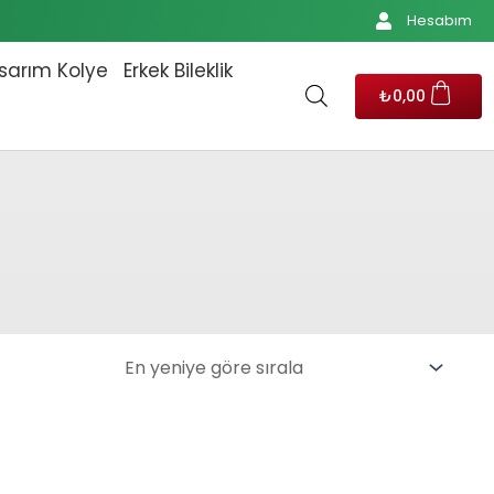
Hesabım
sarım Kolye
Erkek Bileklik
₺
0,00