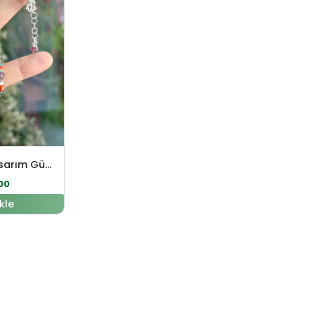
Mix Doğal Taş Tasarım Gümüş Kolye
00
kle