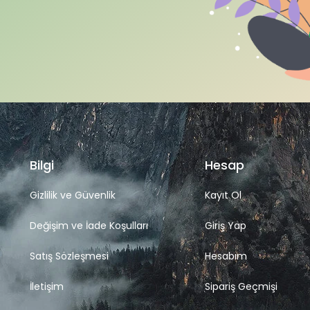
Bilgi
Hesap
Gizlilik ve Güvenlik
Kayıt Ol
Değişim ve İade Koşulları
Giriş Yap
Satış Sözleşmesi
Hesabım
İletişim
Sipariş Geçmişi