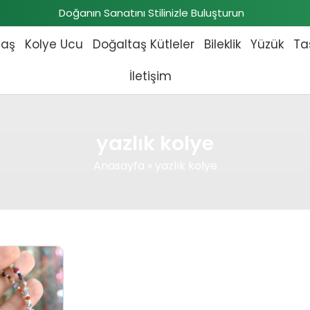
Doğanın Sanatını Stilinizle Buluşturun
taş
Kolye Ucu
Doğaltaş Kütleler
Bileklik
Yüzük
Ta
İletişim
yazlık kolye
Anasayfa
»
yazlık kolye
 fiyat: ₺3.036,00.
Şu andaki fiyat: ₺2.760,00.