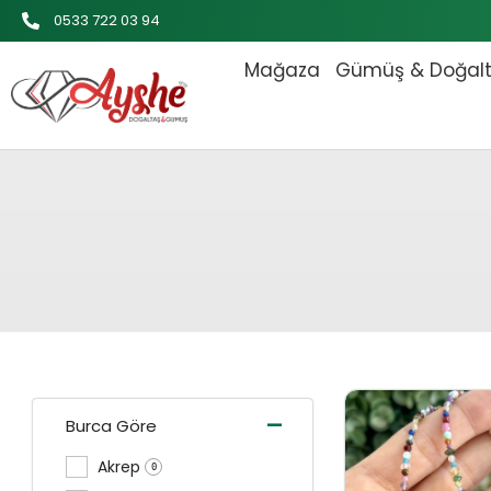
İçeriğe
0533 722 03 94
atla
Mağaza
Gümüş & Doğal
Orijinal
-
Burca Göre
Akrep
0