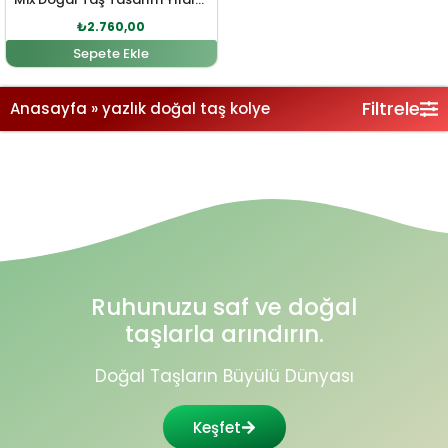
₺
2.760,00
Sepete Ekle
Filtrele
Anasayfa
»
yazlık doğal taş kolye
Ruhunuzu saf ve doğal
taşlarla arındırın.
Doğal Taşların Büyülü Dünyası
Keşfet