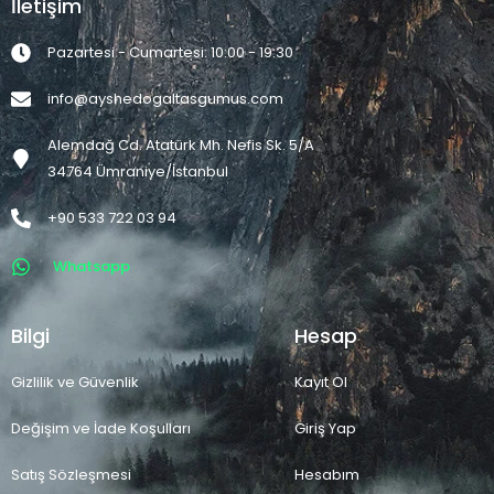
İletişim
Pazartesi - Cumartesi: 10:00 - 19:30
info@ayshedogaltasgumus.com
Alemdağ Cd. Atatürk Mh. Nefis Sk. 5/A
34764 Ümraniye/İstanbul
+90 533 722 03 94
Whatsapp
Bilgi
Hesap
Gizlilik ve Güvenlik
Kayıt Ol
Değişim ve İade Koşulları
Giriş Yap
Satış Sözleşmesi
Hesabım