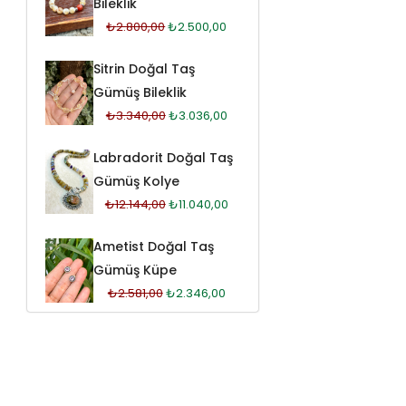
Bileklik
₺
2.800,00
₺
2.500,00
Sitrin Doğal Taş
Gümüş Bileklik
₺
3.340,00
₺
3.036,00
Labradorit Doğal Taş
Gümüş Kolye
₺
12.144,00
₺
11.040,00
Ametist Doğal Taş
Gümüş Küpe
₺
2.581,00
₺
2.346,00