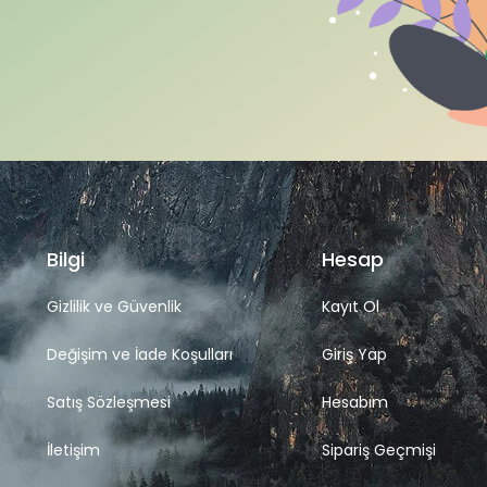
Bilgi
Hesap
Gizlilik ve Güvenlik
Kayıt Ol
Değişim ve İade Koşulları
Giriş Yap
Satış Sözleşmesi
Hesabım
İletişim
Sipariş Geçmişi