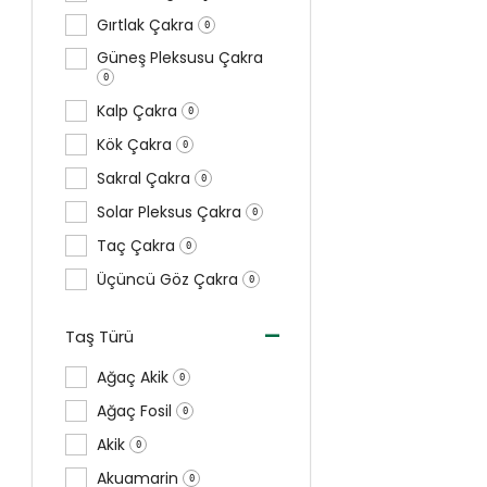
Gırtlak Çakra
0
Güneş Pleksusu Çakra
0
Kalp Çakra
0
Kök Çakra
0
Sakral Çakra
0
Solar Pleksus Çakra
0
Taç Çakra
0
Üçüncü Göz Çakra
0
-
Taş Türü
Ağaç Akik
0
Ağaç Fosil
0
Akik
0
Akuamarin
0