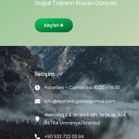
Doğal Taşların Büyülü Dünyası
Keşfet
İletişim
Pazartesi - Cumartesi: 10:00 - 19:30
info@ayshedogaltasgumus.com
Alemdağ Cd. Atatürk Mh. Nefis Sk. 5/A
34764 Ümraniye/İstanbul
+90 533 722 03 94