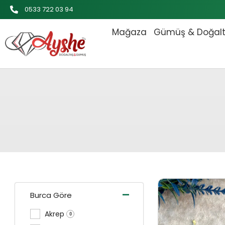
İçeriğe
0533 722 03 94
atla
Mağaza
Gümüş & Doğal
Orijinal
-
Burca Göre
Akrep
0