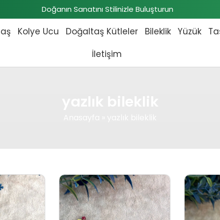
Doğanın Sanatını Stilinizle Buluşturun
taş
Kolye Ucu
Doğaltaş Kütleler
Bileklik
Yüzük
Ta
İletişim
yazlık bileklik
Anasayfa
»
yazlık bileklik
 fiyat: ₺1.886,00.
Şu andaki fiyat: ₺1.725,00.
Orijinal fiyat: ₺1.886,00.
Şu andaki fiyat: ₺1.725,00