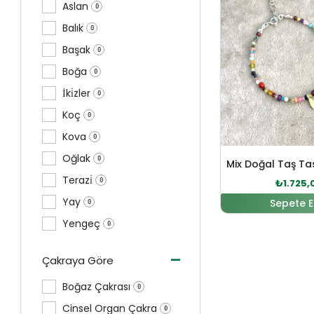
Aslan
0
Balık
0
Başak
0
Boğa
0
İki̇zler
0
Koç
0
Kova
0
Oğlak
0
Terazi̇
0
₺
1.725,
Yay
Sepete E
0
Yengeç
0
-
Çakraya Göre
Boğaz Çakrası
0
Cinsel Organ Çakra
0